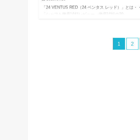
「24 VENTUS RED（24 ベンタス レッド）」とは・
「シャフト徹底試打レビュー」徹底試打の20…
1
2