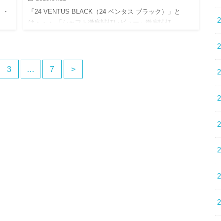
・・
「24 VENTUS BLACK（24 ベンタス ブラック）」と
は・・・ 「シャフト徹底試打レビュー」徹底試打…
3
…
7
>