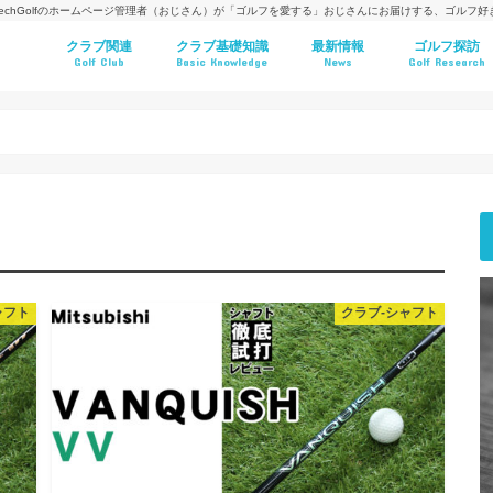
techGolfのホームページ管理者（おじさん）が「ゴルフを愛する」おじさんにお届けする、ゴルフ
クラブ関連
クラブ基礎知識
最新情報
ゴルフ探訪
Golf Club
Basic Knowledge
News
Golf Research
ャフト
クラブ-シャフト