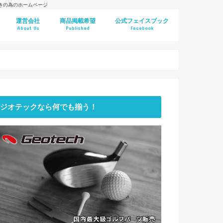
好きの為のホームページ
運営会社
商品掲載希望
公式フェイスブック
About Us
Published
Facebook
ジオテックなら何でも揃う！