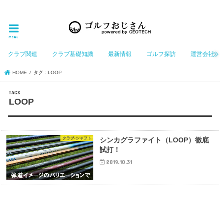
ゴルフ大好きなGeotechGolfのホームページ管理者（おじさん）が「ゴルフを愛する」おじさんに
お届けする、ゴルフ好きの為のホームページ
menu
クラブ関連
クラブ基礎知識
最新情報
ゴルフ探訪
運営会社
HOME
タグ : LOOP
LOOP
クラブ-シャフト
シンカグラファイト（LOOP）徹底
試打！
2019.10.31