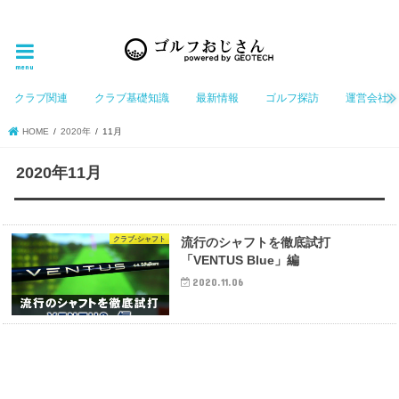
ゴルフ大好きなGeotechGolfのホームページ管理者（おじさん）が「ゴルフを愛する」おじさんに
お届けする、ゴルフ好きの為のホームページ
menu
クラブ関連
クラブ基礎知識
最新情報
ゴルフ探訪
運営会社
HOME
2020年
11月
2020年11月
クラブ-シャフト
流行のシャフトを徹底試打
「VENTUS Blue」編
2020.11.06