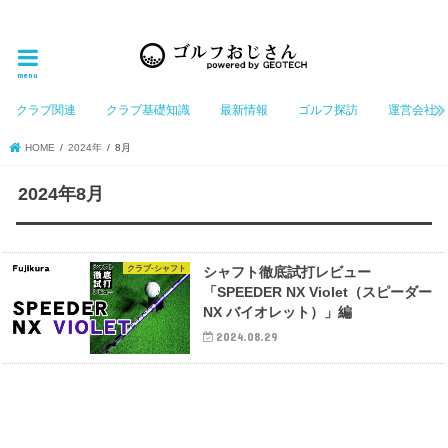
ゴルフ大好きなGeotechGolfのホームページ管理者（おじさん）が「ゴルフを愛する」おじさんに
お届けする、ゴルフ好きの為のホームページ
menu
クラブ関連
クラブ基礎知識
最新情報
ゴルフ探訪
運営会社
HOME
2024年
8月
2024年8月
クラブ-シャフト
シャフト徹底試打レビュー
「SPEEDER NX Violet（スピーダー
NX バイオレット）」編
2024.08.29