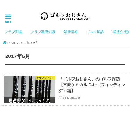
ゴルフ大好きなGeotechGolfのホームページ管理者（おじさん）が「ゴルフを愛する」おじさんに
お届けする、ゴルフ好きの為のホームページ
menu
クラブ関連
クラブ基礎知識
最新情報
ゴルフ探訪
運営会社
HOME
2017年
5月
2017年5月
クラブ-シャフト
「ゴルフおじさん」のゴルフ探訪
【三菱ケミカル D-fit（フィッティン
グ）編】
2017.05.30