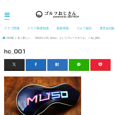
ゴルフ大好きなGeotechGolfのホームページ管理者（おじさん）が「ゴルフを愛する」おじさんに
お届けする、ゴルフ好きの為のホームページ
menu
クラブ関連
クラブ基礎知識
最新情報
ゴルフ探訪
運営会社
HOME
全く新しい、「MUSO LTD. Driver」というプレースタイル。
hc_001
hc_001