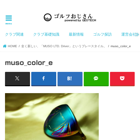
ゴルフ大好きなGeotechGolfのホームページ管理者（おじさん）が「ゴルフを愛する」おじさんに
お届けする、ゴルフ好きの為のホームページ
menu
クラブ関連
クラブ基礎知識
最新情報
ゴルフ探訪
運営会社
HOME
全く新しい、「MUSO LTD. Driver」というプレースタイル。
muso_color_e
muso_color_e