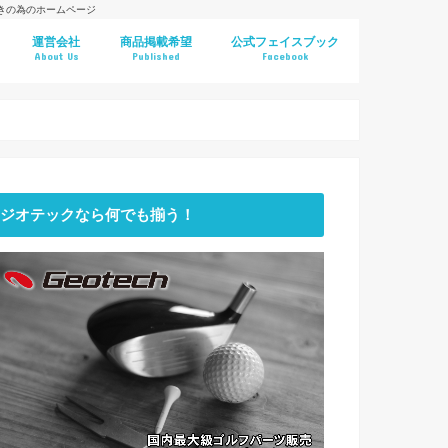
好きの為のホームページ
運営会社
商品掲載希望
公式フェイスブック
About Us
Published
Facebook
ジオテックなら何でも揃う！