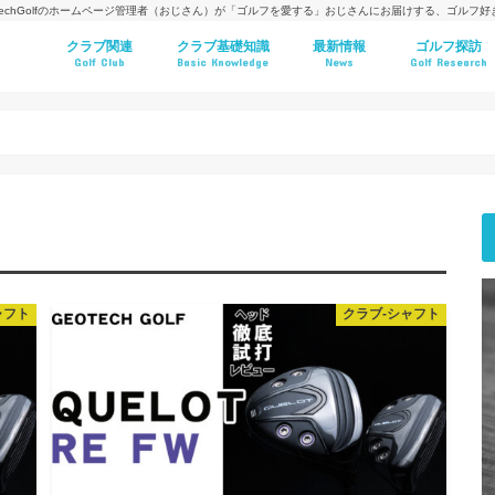
techGolfのホームページ管理者（おじさん）が「ゴルフを愛する」おじさんにお届けする、ゴルフ
クラブ関連
クラブ基礎知識
最新情報
ゴルフ探訪
Golf Club
Basic Knowledge
News
Golf Research
ャフト
クラブ-シャフト