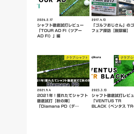
2026.2.17
2017.4.13
シャフト徹底試打レビュー
「ゴルフおじさん」の
「TOUR AD FI（ツアー
フェア探訪【脱獄編】
AD FI）」編
クラブ-シャフト
クラブ-
2021.9.4
2023.3.13
2021年！獲れたてシャフト
シャフト徹底試打レビ
徹底試打【秋の陣】
「VENTUS TR
「Diamana PD（デ…
BLACK（ベンタス TR