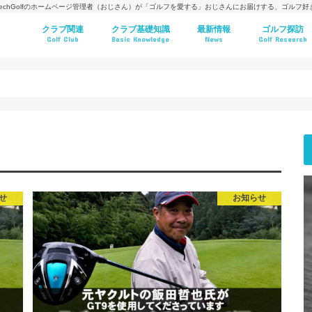
techGolfのホームページ管理者（おじさん）が「ゴルフを愛する」おじさんにお届けする、ゴルフ
クラブ関連
クラブ基礎知識
最新情報
ゴルフ探訪
Golf Club
Basic Knowledge
News
Golf Research
せ
お知らせ