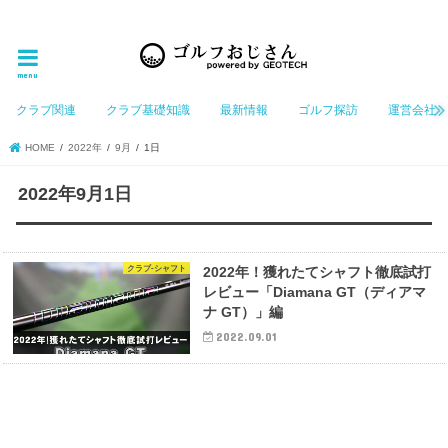
ゴルフ大好きなGeotechGolfのホームページ管理者（おじさん）が「ゴルフを愛する」おじさんに
お届けする、ゴルフ好きの為のホームページ
menu
クラブ関連
クラブ基礎知識
最新情報
ゴルフ探訪
運営会社
HOME
2022年
9月
1日
2022年9月1日
クラブ-シャフト
2022年！獲れたてシャフト徹底試打
レビュー「Diamana GT（ディアマ
ナ GT）」編
2022.09.01