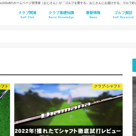
techGolfのホームページ管理者（おじさん）が「ゴルフを愛する」おじさんにお届けする、ゴルフ
クラブ関連
クラブ基礎知識
最新情報
ゴルフ探訪
Golf Club
Basic Knowledge
News
Golf Research
ャフト
クラブ-シャフト