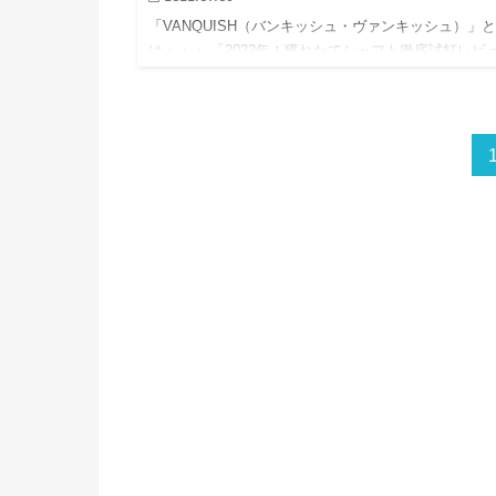
「VANQUISH（バンキッシュ・ヴァンキッシュ）」
は・・・ 「2022年！獲れたてシャフト徹底試打レビ
ー…