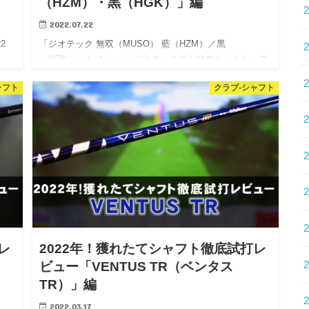
（HZM）・黒（HGK）」編
2022.07.22
2
「ジオテック 無双（MUSO） 藍（HZM）／黒
（HGK）」とは・・・ ジオテックゴルフのヒットシャフ
トの「無…
ャフト
クラブ-シャフト
レ
2022年！獲れたてシャフト徹底試打レ
ビュー「VENTUS TR（ベンタス
TR）」編
2022.03.17