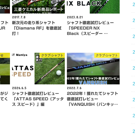
2017.7.8
2023.8.21
ャフト
新次元の走り系シャフト
シャフト徹底試打レビュー
UR
「Diamana RF」を徹底試
「SPEEDER NX
打！
Black（スピーダー …
らせ
クラブ-シャフト
クラブ-シャフト
2026.6.5
2022.7.6
氏がジ
シャフト徹底試打レビュー
2022年！獲れたてシャフト
してく
「ATTAS SPEED（アッタ
徹底試打レビュー
…
ス スピード）」編
「VANQUISH（バンキッ…