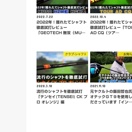
2022.7.22
2022.10.4
2022年！獲れたてシャフト
2022年！獲れたてシ
徹底試打レビュー
徹底試打レビュー「TO
「GEOTECH 無双（MU…
AD CQ（ツア…
クラブ-シャフト
お知
2020.3.10
2021.11.10
流行のシャフトを徹底試打
元ヤクルトの飯田哲也
「テンセイ(TENSEI) CK プ
オテックＧＴ９を使用
ロ オレンジ」編
ださっています「イン