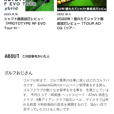
2024.11.15
2022.10.4
シャフト徹底試打レビュー
2022年！獲れたてシャフト徹
「PROTOTYPE RF EVO
底試打レビュー「TOUR AD
Tour H…
CQ（ツア…
ABOUT
この記事をかいた人
ゴルフおじさん
ゴルフが好きで、ゴルフ業界の仕事に就くほどのゴルフバ
カです。 GeotechGolfのホームページ管理者をする傍ら、
ゴルフクラブの飽くなき探求をする事を、生業としていま
す。 平均スコア：85前後 ヘッドスピード：47m/s 得意な
クラブ：8番アイアン クラブ組立レベル：マイクラブは作
れる程度 ※時折独自の意見を展開するので、温かい目で
見守っていただけると幸いです。