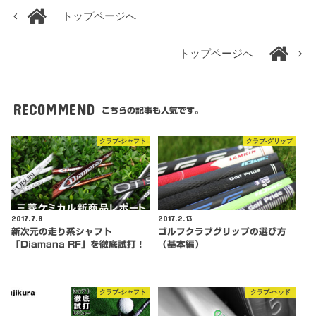
トップページへ
トップページへ
RECOMMEND
こちらの記事も人気です。
クラブ-シャフト
クラブ-グリップ
2017.7.8
2017.2.13
新次元の走り系シャフト
ゴルフクラブグリップの選び方
「Diamana RF」を徹底試打！
（基本編）
クラブ-シャフト
クラブ-ヘッド