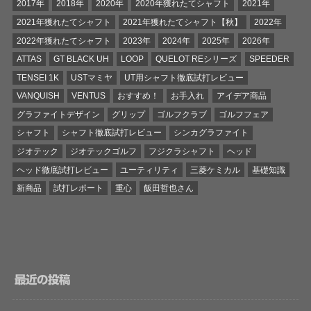
2017年
2018年
2020年
2020年獲れたてシャフト
2021年
2021年獲れたてシャフト
2021年獲れたてシャフト【秋】
2022年
2022年獲れたてシャフト
2023年
2024年
2025年
2026年
ATTAS
GT BLACK UH
LOOP
QUELOT REシリーズ
SPEEDER
TENSEI 1K
USTマミヤ
UT用シャフト徹底試打レビュー
VANQUISH
VENTUS
おすすめ！
お手入れ
アイデア商品
グラファイトデザイン
グリップ
ゴルフクラブ
ゴルフフェア
シャフト
シャフト徹底試打レビュー
シンカグラファイト
ジオテック
ジオテックゴルフ
フジクラシャフト
ヘッド
ヘッド徹底試打レビュー
ユーティリティ
三菱ケミカル
基礎知識
新商品
試打レポート
重心
飯田哲也さん
最近の投稿