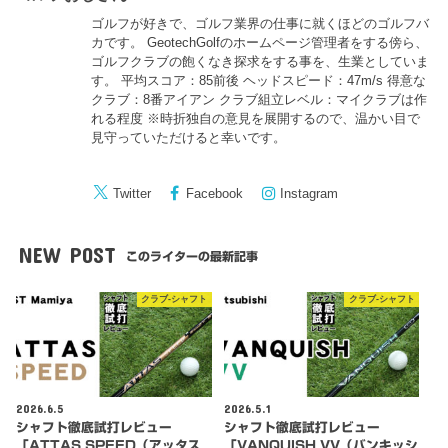
ゴルフが好きで、ゴルフ業界の仕事に就くほどのゴルフバ
カです。 GeotechGolfのホームページ管理者をする傍ら、
ゴルフクラブの飽くなき探求をする事を、生業としていま
す。 平均スコア：85前後 ヘッドスピード：47m/s 得意な
クラブ：8番アイアン クラブ組立レベル：マイクラブは作
れる程度 ※時折独自の意見を展開するので、温かい目で
見守っていただけると幸いです。
Twitter
Facebook
Instagram
NEW POST
このライターの最新記事
クラブ-シャフト
クラブ-シャフト
2026.6.5
2026.5.1
シャフト徹底試打レビュー
シャフト徹底試打レビュー
「ATTAS SPEED（アッタス
「VANQUISH VV（バンキッシ