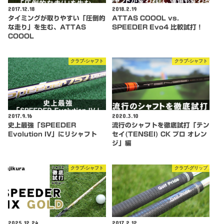
2017.12.18
2018.2.19
タイミングが取りやすい「圧倒的
ATTAS COOOL vs.
な走り」を生む、ATTAS
SPEEDER Evo4 比較試打！
COOOL
クラブ-シャフト
クラブ-シャフト
2017.9.16
2020.3.10
史上最強「SPEEDER
流行のシャフトを徹底試打「テン
Evolution IV」にリシャフト
セイ(TENSEI) CK プロ オレン
ジ」編
クラブ-シャフト
クラブ-グリップ
2025.12.24
2017.2.12