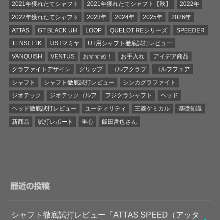
2021年獲れたてシャフト
2021年獲れたてシャフト【秋】
2022年
2022年獲れたてシャフト
2023年
2024年
2025年
2026年
ATTAS
GT BLACK UH
LOOP
QUELOT REシリーズ
SPEEDER
TENSEI 1K
USTマミヤ
UT用シャフト徹底試打レビュー
VANQUISH
VENTUS
おすすめ！
お手入れ
アイデア商品
グラファイトデザイン
グリップ
ゴルフクラブ
ゴルフフェア
シャフト
シャフト徹底試打レビュー
シンカグラファイト
ジオテック
ジオテックゴルフ
フジクラシャフト
ヘッド
ヘッド徹底試打レビュー
ユーティリティ
三菱ケミカル
基礎知識
新商品
試打レポート
重心
飯田哲也さん
最近の投稿
シャフト徹底試打レビュー「ATTAS SPEED（アッタ