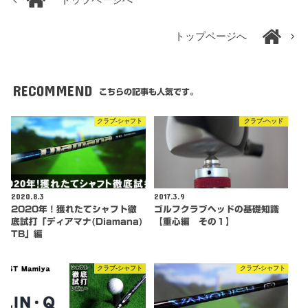
トップページへ
RECOMMEND
こちらの記事も人気です。
クラブ-シャフト
クラブ-ヘッド
2020.8.3
2017.3.9
2020年！獲れたてシャフト徹
ゴルフクラブヘッドの基礎知識
底試打「ディアマナ(Diamana)
【重心編 その１】
TB」編
クラブ-シャフト
クラブ-シャフト