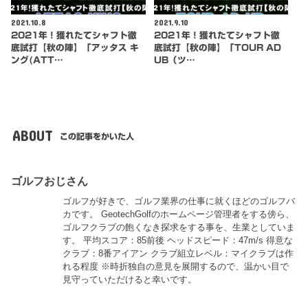
2021.10.8
2021.9.10
2021年！獲れたてシャフト徹
2021年！獲れたてシャフト徹
底試打【秋の陣】「アッタス キ
底試打【秋の陣】「TOUR AD
ング(ATT…
UB（ツ…
ABOUT
この記事をかいた人
ゴルフおじさん
ゴルフが好きで、ゴルフ業界の仕事に就くほどのゴルフバ
カです。 GeotechGolfのホームページ管理者をする傍ら、
ゴルフクラブの飽くなき探求をする事を、生業としていま
す。 平均スコア：85前後 ヘッドスピード：47m/s 得意な
クラブ：8番アイアン クラブ組立レベル：マイクラブは作
れる程度 ※時折独自の意見を展開するので、温かい目で
見守っていただけると幸いです。