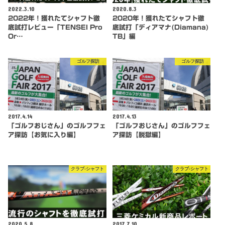
2022.3.10
2020.8.3
2022年！獲れたてシャフト徹
2020年！獲れたてシャフト徹
底試打レビュー「TENSEI Pro
底試打「ディアマナ(Diamana)
Or…
TB」編
ゴルフ探訪
ゴルフ探訪
2017.4.14
2017.4.13
「ゴルフおじさん」のゴルフフェ
「ゴルフおじさん」のゴルフフェ
ア探訪【お気に入り編】
ア探訪【脱獄編】
クラブ-シャフト
クラブ-シャフト
2020.5.8
2017.7.10