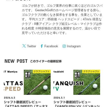
ゴルフが好きで、ゴルフ業界の仕事に就くほどのゴルフバ
カです。 GeotechGolfのホームページ管理者をする傍ら、
ゴルフクラブの飽くなき探求をする事を、生業としていま
す。 平均スコア：85前後 ヘッドスピード：47m/s 得意な
クラブ：8番アイアン クラブ組立レベル：マイクラブは作
れる程度 ※時折独自の意見を展開するので、温かい目で
見守っていただけると幸いです。
Twitter
Facebook
Instagram
NEW POST
このライターの最新記事
クラブ-シャフト
クラブ-シャフト
2026.6.5
2026.5.1
シャフト徹底試打レビュー
シャフト徹底試打レビュー
「ATTAS SPEED（アッタス
「VANQUISH VV（バンキッシ