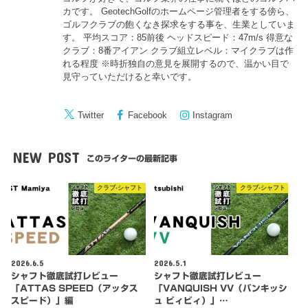
カです。 GeotechGolfのホームページ管理者をする傍ら、
ゴルフクラブの飽くなき探求をする事を、生業としていま
す。 平均スコア：85前後 ヘッドスピード：47m/s 得意な
クラブ：8番アイアン クラブ組立レベル：マイクラブは作
れる程度 ※時折独自の意見を展開するので、温かい目で
見守っていただけると幸いです。
Twitter
Facebook
Instagram
NEW POST
このライターの最新記事
クラブ-シャフト
クラブ-シャフト
2026.6.5
2026.5.1
シャフト徹底試打レビュー
シャフト徹底試打レビュー
「ATTAS SPEED（アッタス
「VANQUISH VV（バンキッシ
スピード）」編
ュ ビィビィ）」…