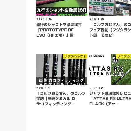
2020.5.16
2017.4.10
流行のシャフトを徹底試打
「ゴルフおじさん」の
「PROTOTYPE RF
フェア探訪【フジクラ
EVO（RFエボ）」編
ト編 その２】
クラブ-シャフト
クラブ-
2017.5.30
2026.1.23
「ゴルフおじさん」のゴルフ
シャフト徹底試打レビ
探訪【三菱ケミカル D-
「ATTAS RX ULTR
fit（フィッティング…
BLACK（アッ…