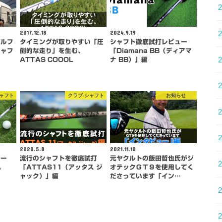
2017.12.18
2024.9.19
ゴルフ
タイミングが取りやすい「圧
シャフト徹底試打レビュー
シャフ
倒的な走り」を生む、
「Diamana BB（ディアマ
ATTAS COOOL
ナ BB）」編
シャフト
クラブ-シャフト
お知らせ
2020.5.8
2021.11.10
ュー
流行のシャフトを徹底試打
元ヤクルトの飯田哲也氏がジ
A
「ATTAS11（アッタス ジ
オテックＧＴ９を使用してく
ャック）」編
ださっています「イン…