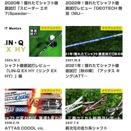
2020年！獲れたてシャフト徹
2022年！獲れたてシャフト徹
底試打「スピーダー エボ
底試打レビュー「GEOTECH 無
7(Speeder…
双（MU…
クラブ-シャフト
クラブ-シャフト
2024.12.3
2021.10.8
シャフト徹底試打レビュー
2021年！獲れたてシャフト徹
「LIN-Q EX HY（リンク EX
底試打【秋の陣】「アッタス キ
HY）」編
ング(ATT…
クラブ-シャフト
クラブ-シャフト
2018.2.19
2017.7.8
ATTAS COOOL vs.
新次元の走り系シャフト