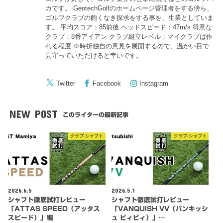
カです。 GeotechGolfのホームページ管理者をする傍ら、
ゴルフクラブの飽くなき探求をする事を、生業としていま
す。 平均スコア：85前後 ヘッドスピード：47m/s 得意な
クラブ：8番アイアン クラブ組立レベル：マイクラブは作
れる程度 ※時折独自の意見を展開するので、温かい目で
見守っていただけると幸いです。
Twitter
Facebook
Instagram
NEW POST
このライターの最新記事
クラブ-シャフト
クラブ-シャフト
2026.6.5
2026.5.1
シャフト徹底試打レビュー
シャフト徹底試打レビュー
「ATTAS SPEED（アッタス
「VANQUISH VV（バンキッシ
スピード）」編
ュ ビィビィ）」…