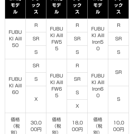
モデ
ック
モデ
ック
モデ
ック
ル
ス
ル
ス
ル
ス
R
R
R
FUBU
FUBU
FUBU
KI AiII
KI AiII
KI AiII
SR
SR
SR
FW5
Iron5
50
5
0
S
S
S
SR
R
SR
FUBU
FUBU
FUBU
S
SR
KI AiII
KI AiII
KI AiII
FW6
Iron6
60
S
5
0
X
S
X
価格
価格
価格
30,0
18,0
10,0
（税
（税
（税
00円
00円
00円
別）
別）
別）