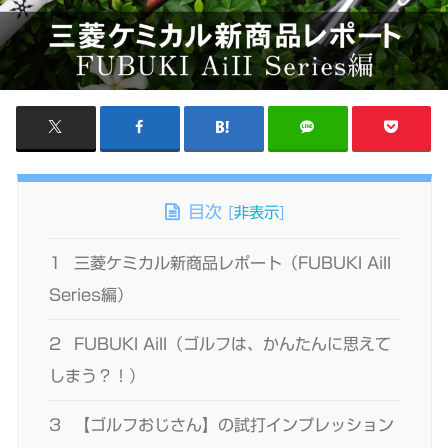
目次
[
非表示
]
1
三菱ケミカル新商品レポート（FUBUKI AiII
Series編）
2
FUBUKI AiII（ゴルフは、かんたんに思えて
しまう？！）
3
【ゴルフおじさん】の試打インプレッション