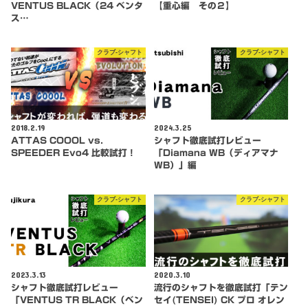
VENTUS BLACK（24 ベンタ
【重心編 その２】
ス…
クラブ-シャフト
クラブ-シャフト
2018.2.19
2024.3.25
ATTAS COOOL vs.
シャフト徹底試打レビュー
SPEEDER Evo4 比較試打！
「Diamana WB（ディアマナ
WB）」編
クラブ-シャフト
クラブ-シャフト
2023.3.13
2020.3.10
シャフト徹底試打レビュー
流行のシャフトを徹底試打「テン
「VENTUS TR BLACK（ベン
セイ(TENSEI) CK プロ オレン