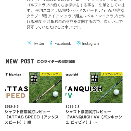
ゴルフクラブの飽くなき探求をする事を、生業としていま
す。 平均スコア：85前後 ヘッドスピード：47m/s 得意な
クラブ：8番アイアン クラブ組立レベル：マイクラブは作
れる程度 ※時折独自の意見を展開するので、温かい目で
見守っていただけると幸いです。
Twitter
Facebook
Instagram
NEW POST
このライターの最新記事
クラブ-シャフト
クラブ-シャフト
2026.6.5
2026.5.1
シャフト徹底試打レビュー
シャフト徹底試打レビュー
「ATTAS SPEED（アッタス
「VANQUISH VV（バンキッシ
スピード）」編
ュ ビィビィ）」…