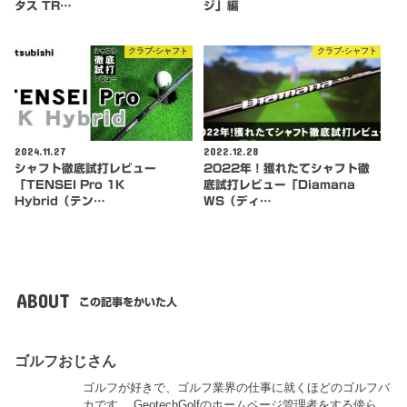
タス TR…
ジ」編
クラブ-シャフト
クラブ-シャフト
2024.11.27
2022.12.28
シャフト徹底試打レビュー
2022年！獲れたてシャフト徹
「TENSEI Pro 1K
底試打レビュー「Diamana
Hybrid（テン…
WS（ディ…
ABOUT
この記事をかいた人
ゴルフおじさん
ゴルフが好きで、ゴルフ業界の仕事に就くほどのゴルフバ
カです。 GeotechGolfのホームページ管理者をする傍ら、