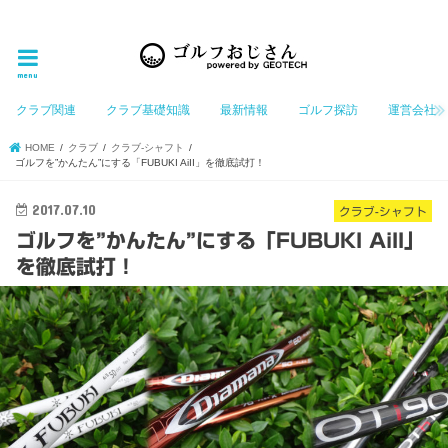
ゴルフ大好きなGeotechGolfのホームページ管理者（おじさん）が「ゴルフを愛する」おじさんに
お届けする、ゴルフ好きの為のホームページ
menu
クラブ関連
クラブ基礎知識
最新情報
ゴルフ探訪
運営会社
HOME
クラブ
クラブ-シャフト
ゴルフを”かんたん”にする「FUBUKI AiII」を徹底試打！
2017.07.10
クラブ-シャフト
ゴルフを”かんたん”にする「FUBUKI AiII」
を徹底試打！