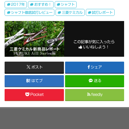
2017年
おすすめ！
シャフト
シャフト徹底試打レビュー
三菱ケミカル
試打レポート
この記事が気に入ったら
いいねしよう！
ポスト
シェア
はてブ
送る
Pocket
feedly