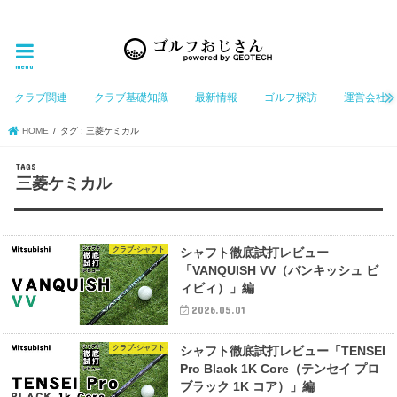
ゴルフ大好きなGeotechGolfのホームページ管理者（おじさん）が「ゴルフを愛する」おじさんに
お届けする、ゴルフ好きの為のホームページ
menu
クラブ関連
クラブ基礎知識
最新情報
ゴルフ探訪
運営会社
HOME
タグ : 三菱ケミカル
三菱ケミカル
クラブ-シャフト
シャフト徹底試打レビュー
「VANQUISH VV（バンキッシュ ビ
ィビィ）」編
2026.05.01
クラブ-シャフト
シャフト徹底試打レビュー「TENSEI
Pro Black 1K Core（テンセイ プロ
ブラック 1K コア）」編