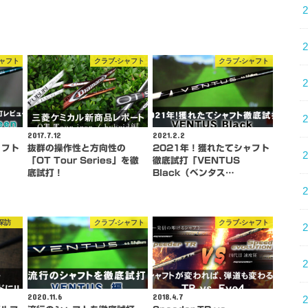
シャフト
クラブ-シャフト
クラブ-シャフト
2017.7.12
2021.2.2
ャフト
抜群の操作性と方向性の
2021年！獲れたてシャフト
「OT Tour Series」を徹
徹底試打「VENTUS
…
底試打！
Black（ベンタス…
探訪
クラブ-シャフト
クラブ-シャフト
2020.11.6
2018.4.7