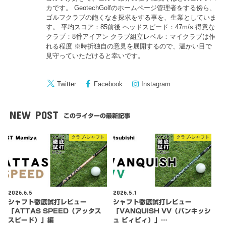
カです。 GeotechGolfのホームページ管理者をする傍ら、
ゴルフクラブの飽くなき探求をする事を、生業としていま
す。 平均スコア：85前後 ヘッドスピード：47m/s 得意な
クラブ：8番アイアン クラブ組立レベル：マイクラブは作
れる程度 ※時折独自の意見を展開するので、温かい目で
見守っていただけると幸いです。
Twitter
Facebook
Instagram
NEW POST
このライターの最新記事
クラブ-シャフト
クラブ-シャフト
2026.6.5
2026.5.1
シャフト徹底試打レビュー
シャフト徹底試打レビュー
「ATTAS SPEED（アッタス
「VANQUISH VV（バンキッシ
スピード）」編
ュ ビィビィ）」…