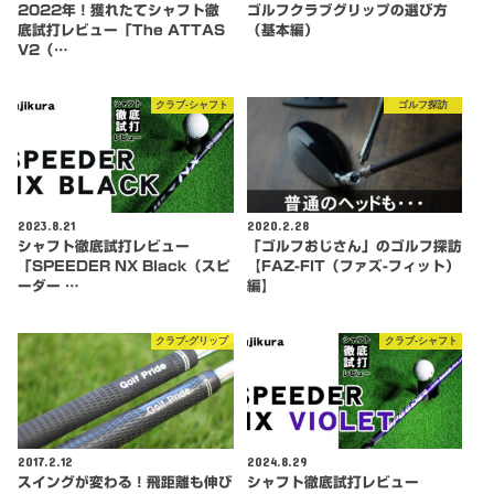
2022年！獲れたてシャフト徹
ゴルフクラブグリップの選び方
底試打レビュー「The ATTAS
（基本編）
V2（…
クラブ-シャフト
ゴルフ探訪
2023.8.21
2020.2.28
シャフト徹底試打レビュー
「ゴルフおじさん」のゴルフ探訪
「SPEEDER NX Black（スピ
【FAZ-FIT（ファズ-フィット）
ーダー …
編】
クラブ-グリップ
クラブ-シャフト
2017.2.12
2024.8.29
スイングが変わる！飛距離も伸び
シャフト徹底試打レビュー