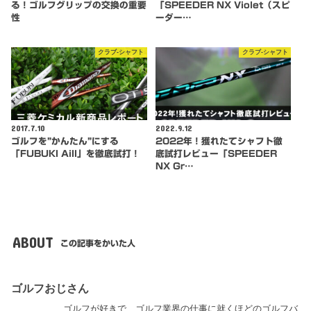
る！ゴルフグリップの交換の重要
「SPEEDER NX Violet（スピ
性
ーダー…
クラブ-シャフト
クラブ-シャフト
2017.7.10
2022.9.12
ゴルフを”かんたん”にする
2022年！獲れたてシャフト徹
「FUBUKI AiII」を徹底試打！
底試打レビュー「SPEEDER
NX Gr…
ABOUT
この記事をかいた人
ゴルフおじさん
ゴルフが好きで、ゴルフ業界の仕事に就くほどのゴルフバ