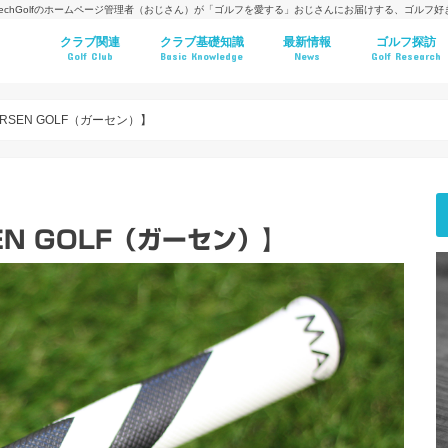
techGolfのホームページ管理者（おじさん）が「ゴルフを愛する」おじさんにお届けする、ゴルフ
クラブ関連
クラブ基礎知識
最新情報
ゴルフ探訪
Golf Club
Basic Knowledge
News
Golf Research
SEN GOLF（ガーセン）】
N GOLF（ガーセン）】