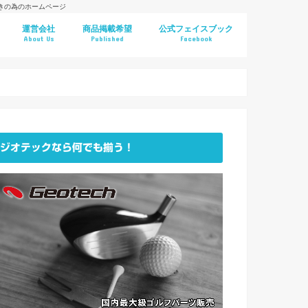
好きの為のホームページ
運営会社
商品掲載希望
公式フェイスブック
About Us
Published
Facebook
ジオテックなら何でも揃う！