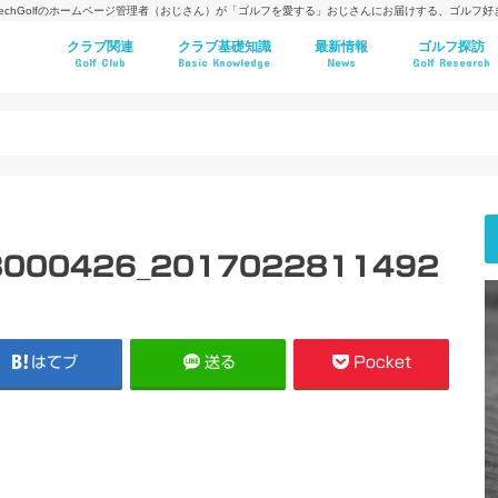
techGolfのホームページ管理者（おじさん）が「ゴルフを愛する」おじさんにお届けする、ゴルフ
クラブ関連
クラブ基礎知識
最新情報
ゴルフ探訪
Golf Club
Basic Knowledge
News
Golf Research
3000426_2017022811492
はてブ
送る
Pocket