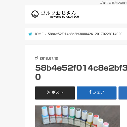
ゴルフ大好きなGeo
HOME
58b4e52f014c8e2bf3000426_20170228114920
2018.07.12
58b4e52f014c8e2bf
0
ポスト
シェア