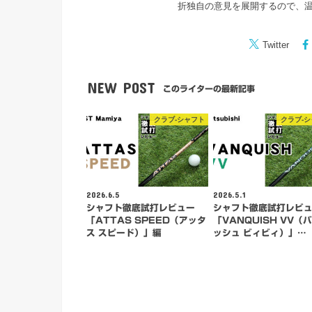
折独自の意見を展開するので、
Twitter
NEW POST
このライターの最新記事
クラブ-シャフト
クラブ-
2026.6.5
2026.5.1
シャフト徹底試打レビュー
シャフト徹底試打レビ
「ATTAS SPEED（アッタ
「VANQUISH VV（
ス スピード）」編
ッシュ ビィビィ）」…