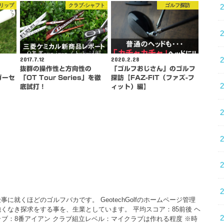
グリップ
クラブ-シャフト
ゴルフ探訪
2017.7.12
2020.2.28
抜群の操作性と方向性の
「ゴルフおじさん」のゴルフ
ガーセ
「OT Tour Series」を徹
探訪【FAZ-FIT（ファズ-フ
底試打！
ィット）編】
に就くほどのゴルフバカです。 GeotechGolfのホームページ管理
くなき探求をする事を、生業としています。 平均スコア：85前後 ヘ
クラブ：8番アイアン クラブ組立レベル：マイクラブは作れる程度 ※時