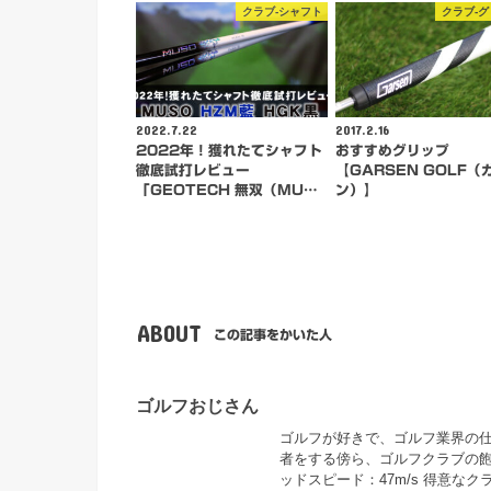
クラブ-シャフト
クラブ-
2022.7.22
2017.2.16
2022年！獲れたてシャフト
おすすめグリップ
徹底試打レビュー
【GARSEN GOLF（
「GEOTECH 無双（MU…
ン）】
ABOUT
この記事をかいた人
ゴルフおじさん
ゴルフが好きで、ゴルフ業界の仕事
者をする傍ら、ゴルフクラブの飽
ッドスピード：47m/s 得意な