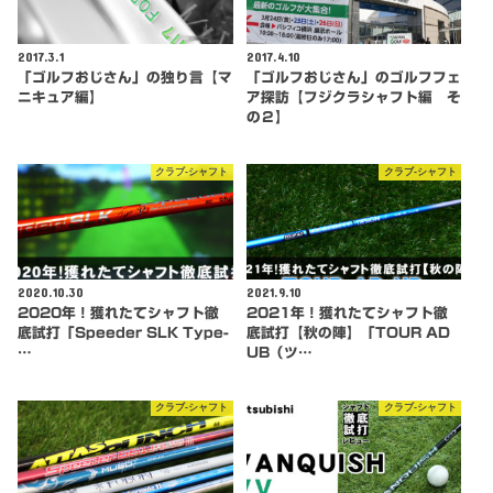
2017.3.1
2017.4.10
「ゴルフおじさん」の独り言【マ
「ゴルフおじさん」のゴルフフェ
ニキュア編】
ア探訪【フジクラシャフト編 そ
の２】
クラブ-シャフト
クラブ-シャフト
2020.10.30
2021.9.10
2020年！獲れたてシャフト徹
2021年！獲れたてシャフト徹
底試打「Speeder SLK Type-
底試打【秋の陣】「TOUR AD
…
UB（ツ…
クラブ-シャフト
クラブ-シャフト