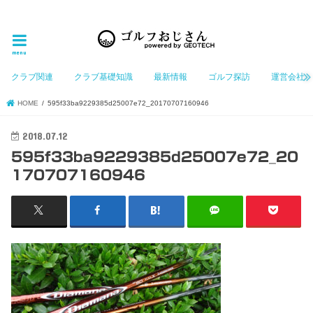
ゴルフ大好きなGeotechGolfのホームページ管理者（おじさん）が「ゴルフを愛する」おじさんに
お届けする、ゴルフ好きの為のホームページ
menu
クラブ関連
クラブ基礎知識
最新情報
ゴルフ探訪
運営会社
HOME
595f33ba9229385d25007e72_20170707160946
2018.07.12
595f33ba9229385d25007e72_20
170707160946