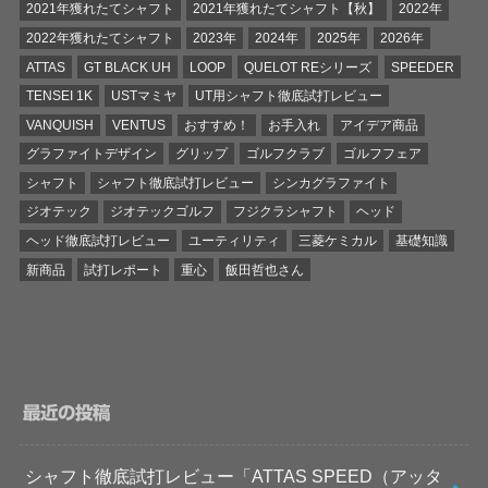
2021年獲れたてシャフト
2021年獲れたてシャフト【秋】
2022年
2022年獲れたてシャフト
2023年
2024年
2025年
2026年
ATTAS
GT BLACK UH
LOOP
QUELOT REシリーズ
SPEEDER
TENSEI 1K
USTマミヤ
UT用シャフト徹底試打レビュー
VANQUISH
VENTUS
おすすめ！
お手入れ
アイデア商品
グラファイトデザイン
グリップ
ゴルフクラブ
ゴルフフェア
シャフト
シャフト徹底試打レビュー
シンカグラファイト
ジオテック
ジオテックゴルフ
フジクラシャフト
ヘッド
ヘッド徹底試打レビュー
ユーティリティ
三菱ケミカル
基礎知識
新商品
試打レポート
重心
飯田哲也さん
最近の投稿
シャフト徹底試打レビュー「ATTAS SPEED（アッタ