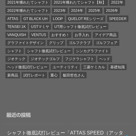
2021年獲れたてシャフト
2021年獲れたてシャフト【秋】
2022年
2022年獲れたてシャフト
2023年
2024年
2025年
2026年
ATTAS
GT BLACK UH
LOOP
QUELOT REシリーズ
SPEEDER
TENSEI 1K
USTマミヤ
UT用シャフト徹底試打レビュー
VANQUISH
VENTUS
おすすめ！
お手入れ
アイデア商品
グラファイトデザイン
グリップ
ゴルフクラブ
ゴルフフェア
シャフト
シャフト徹底試打レビュー
シンカグラファイト
ジオテック
ジオテックゴルフ
フジクラシャフト
ヘッド
ヘッド徹底試打レビュー
ユーティリティ
三菱ケミカル
基礎知識
新商品
試打レポート
重心
飯田哲也さん
最近の投稿
シャフト徹底試打レビュー「ATTAS SPEED（アッタ