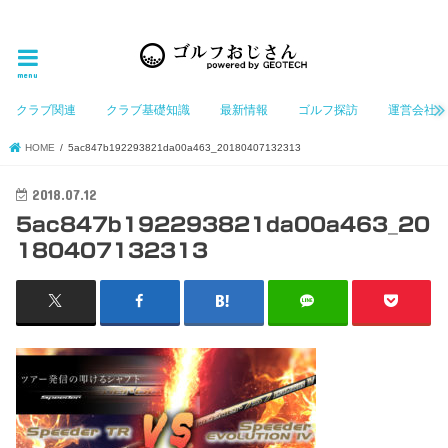
ゴルフ大好きなGeotechGolfのホームページ管理者（おじさん）が「ゴルフを愛する」おじさんに
お届けする、ゴルフ好きの為のホームページ
menu
クラブ関連
クラブ基礎知識
最新情報
ゴルフ探訪
運営会社
HOME
5ac847b192293821da00a463_20180407132313
2018.07.12
5ac847b192293821da00a463_20
180407132313