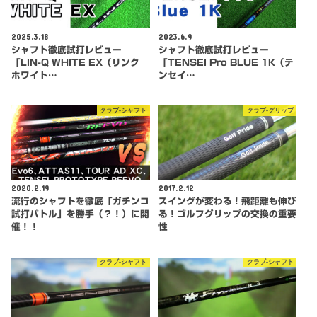
2025.3.18
2023.6.9
シャフト徹底試打レビュー
シャフト徹底試打レビュー
「LIN-Q WHITE EX（リンク
「TENSEI Pro BLUE 1K（テ
ホワイト…
ンセイ…
クラブ-シャフト
クラブ-グリップ
2020.2.19
2017.2.12
流行のシャフトを徹底「ガチンコ
スイングが変わる！飛距離も伸び
試打バトル」を勝手（？！）に開
る！ゴルフグリップの交換の重要
催！！
性
クラブ-シャフト
クラブ-シャフト