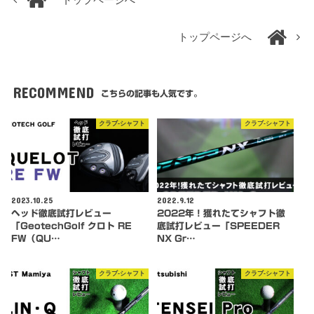
トップページへ
RECOMMEND
こちらの記事も人気です。
クラブ-シャフト
クラブ-シャフト
2023.10.25
2022.9.12
ヘッド徹底試打レビュー
2022年！獲れたてシャフト徹
「GeotechGolf クロト RE
底試打レビュー「SPEEDER
FW（QU…
NX Gr…
クラブ-シャフト
クラブ-シャフト