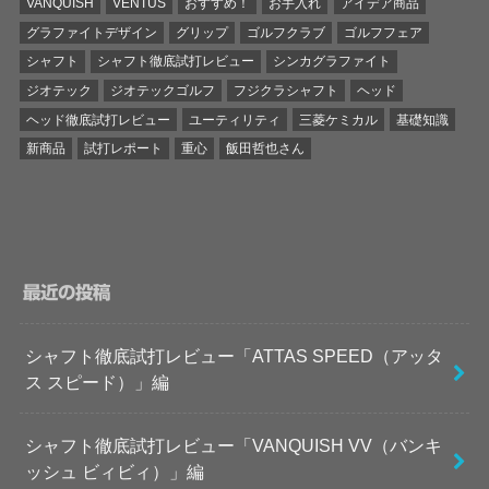
VANQUISH
VENTUS
おすすめ！
お手入れ
アイデア商品
グラファイトデザイン
グリップ
ゴルフクラブ
ゴルフフェア
シャフト
シャフト徹底試打レビュー
シンカグラファイト
ジオテック
ジオテックゴルフ
フジクラシャフト
ヘッド
ヘッド徹底試打レビュー
ユーティリティ
三菱ケミカル
基礎知識
新商品
試打レポート
重心
飯田哲也さん
最近の投稿
シャフト徹底試打レビュー「ATTAS SPEED（アッタ
ス スピード）」編
シャフト徹底試打レビュー「VANQUISH VV（バンキ
ッシュ ビィビィ）」編