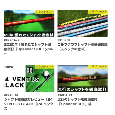
クラブ-シャフト
クラブ-シャフト
2020.10.30
2017.2.15
2020年！獲れたてシャフト徹
ゴルフクラブシャフトの基礎知識
底試打「Speeder SLK Type-
【スペックの意味】
…
クラブ-シャフト
クラブ-シャフト
2025.1.22
2020.5.29
シャフト徹底試打レビュー「24
流行のシャフトを徹底試打
VENTUS BLACK（24 ベンタ
「Speeder SLK」編
ス…