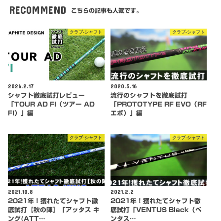
RECOMMEND
こちらの記事も人気です。
クラブ-シャフト
クラブ-シャフト
2026.2.17
2020.5.16
シャフト徹底試打レビュー
流行のシャフトを徹底試打
「TOUR AD FI（ツアー AD
「PROTOTYPE RF EVO（RF
FI）」編
エボ）」編
クラブ-シャフト
クラブ-シャフト
2021.10.8
2021.2.2
2021年！獲れたてシャフト徹
2021年！獲れたてシャフト徹
底試打【秋の陣】「アッタス キ
底試打「VENTUS Black（ベ
ング(ATT…
ンタス…