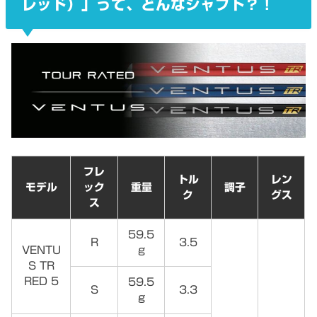
レッド）」って、どんなシャフト？！
フレ
トル
レン
モデル
ック
重量
調子
ク
グス
ス
59.5
R
3.5
VENTU
g
S TR
RED 5
59.5
S
3.3
g