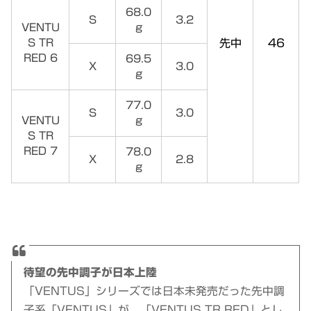
68.0
S
3.2
VENTU
g
S TR
先中
46
RED 6
69.5
X
3.0
g
77.0
S
3.0
VENTU
g
S TR
RED 7
78.0
X
2.8
g
待望の先中調子が日本上陸
「VENTUS」シリーズでは日本未発売だった先中調
子系「VENTUS」が、「VENTUS TR RED」とし