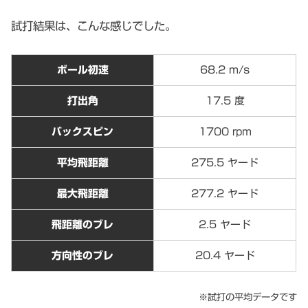
試打結果は、こんな感じでした。
ボール初速
68.2 m/s
打出角
17.5 度
バックスピン
1700 rpm
平均飛距離
275.5 ヤード
最大飛距離
277.2 ヤード
飛距離のブレ
2.5 ヤード
方向性のブレ
20.4 ヤード
※試打の平均データです