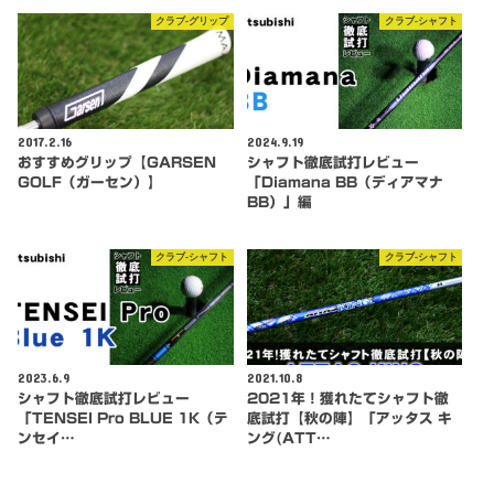
クラブ-グリップ
クラブ-シャフト
2017.2.16
2024.9.19
おすすめグリップ【GARSEN
シャフト徹底試打レビュー
GOLF（ガーセン）】
「Diamana BB（ディアマナ
BB）」編
クラブ-シャフト
クラブ-シャフト
2023.6.9
2021.10.8
シャフト徹底試打レビュー
2021年！獲れたてシャフト徹
「TENSEI Pro BLUE 1K（テ
底試打【秋の陣】「アッタス キ
ンセイ…
ング(ATT…