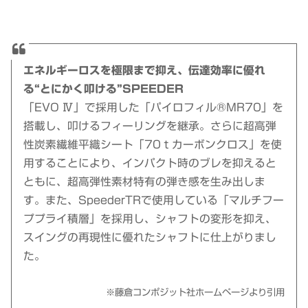
エネルギーロスを極限まで抑え、伝達効率に優れ
る“とにかく叩ける”SPEEDER
「EVO Ⅳ」で採用した「パイロフィル®MR70」を
搭載し、叩けるフィーリングを継承。さらに超高弾
性炭素繊維平織シート「70ｔカーボンクロス」を使
用することにより、インパクト時のブレを抑えると
ともに、超高弾性素材特有の弾き感を生み出しま
す。また、SpeederTRで使用している「マルチフー
ププライ積層」を採用し、シャフトの変形を抑え、
スイングの再現性に優れたシャフトに仕上がりまし
た。
※藤倉コンポジット社ホームページより引用