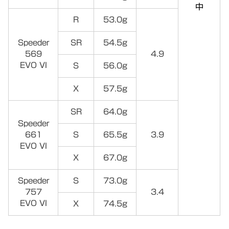
中
R
53.0g
Speeder
SR
54.5g
569
4.9
EVO VI
S
56.0g
X
57.5g
SR
64.0g
Speeder
661
S
65.5g
3.9
EVO VI
X
67.0g
Speeder
S
73.0g
757
3.4
EVO VI
X
74.5g