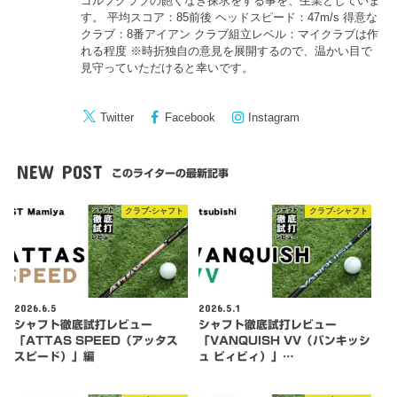
ゴルフクラブの飽くなき探求をする事を、生業としていま
す。 平均スコア：85前後 ヘッドスピード：47m/s 得意な
クラブ：8番アイアン クラブ組立レベル：マイクラブは作
れる程度 ※時折独自の意見を展開するので、温かい目で
見守っていただけると幸いです。
Twitter
Facebook
Instagram
NEW POST
このライターの最新記事
クラブ-シャフト
クラブ-シャフト
2026.6.5
2026.5.1
シャフト徹底試打レビュー
シャフト徹底試打レビュー
「ATTAS SPEED（アッタス
「VANQUISH VV（バンキッシ
スピード）」編
ュ ビィビィ）」…