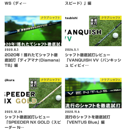
WS（ディ…
スピード）」編
クラブ-シャフト
クラブ-シャフト
2020.8.3
2026.5.1
2020年！獲れたてシャフト徹
シャフト徹底試打レビュー
底試打「ディアマナ(Diamana)
「VANQUISH VV（バンキッシ
TB」編
ュ ビィビィ…
クラブ-シャフト
クラブ-シャフト
2025.12.24
2020.11.6
シャフト徹底試打レビュー
流行のシャフトを徹底試打
「SPEEDER NX GOLD（スピ
「VENTUS Blue」編
ーダー N…