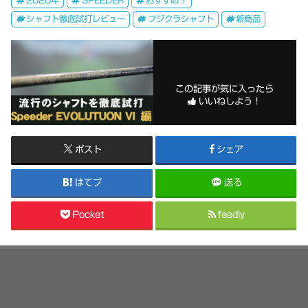
シャフト徹底試打レビュー
フジクラシャフト
新商品
この記事が気に入ったら
いいねしよう！
ポスト
シェア
はてブ
送る
Pocket
feedly