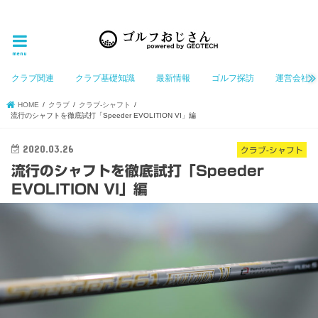
ゴルフ大好きなGeotechGolfのホームページ管理者（おじさん）が「ゴルフを愛する」おじさんに
お届けする、ゴルフ好きの為のホームページ
menu
クラブ関連
クラブ基礎知識
最新情報
ゴルフ探訪
運営会社
HOME
クラブ
クラブ-シャフト
流行のシャフトを徹底試打「Speeder EVOLITION VI」編
2020.03.26
クラブ-シャフト
流行のシャフトを徹底試打「Speeder
EVOLITION VI」編