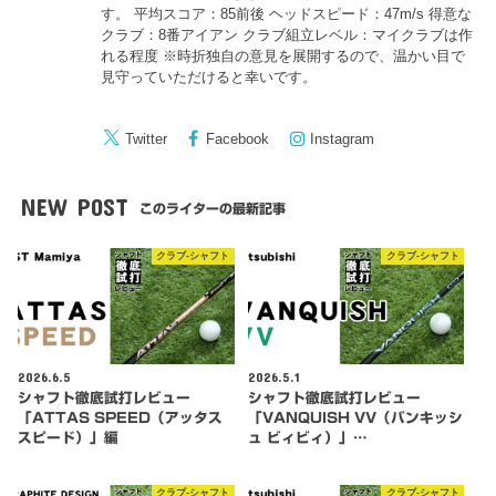
す。 平均スコア：85前後 ヘッドスピード：47m/s 得意な
クラブ：8番アイアン クラブ組立レベル：マイクラブは作
れる程度 ※時折独自の意見を展開するので、温かい目で
見守っていただけると幸いです。
Twitter
Facebook
Instagram
NEW POST
このライターの最新記事
クラブ-シャフト
クラブ-シャフト
2026.6.5
2026.5.1
シャフト徹底試打レビュー
シャフト徹底試打レビュー
「ATTAS SPEED（アッタス
「VANQUISH VV（バンキッシ
スピード）」編
ュ ビィビィ）」…
クラブ-シャフト
クラブ-シャフト