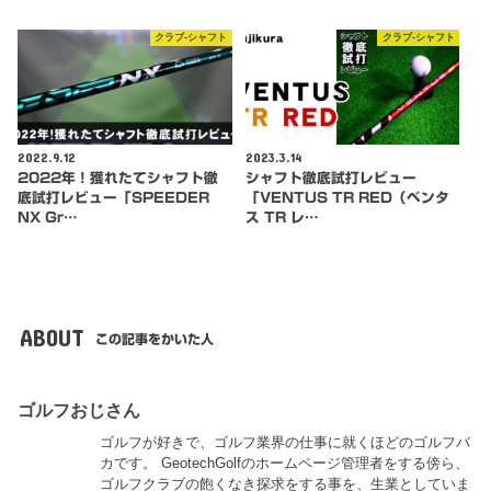
クラブ-シャフト
クラブ-シャフト
2022.9.12
2023.3.14
2022年！獲れたてシャフト徹
シャフト徹底試打レビュー
底試打レビュー「SPEEDER
「VENTUS TR RED（ベンタ
NX Gr…
ス TR レ…
ABOUT
この記事をかいた人
ゴルフおじさん
ゴルフが好きで、ゴルフ業界の仕事に就くほどのゴルフバ
カです。 GeotechGolfのホームページ管理者をする傍ら、
ゴルフクラブの飽くなき探求をする事を、生業としていま