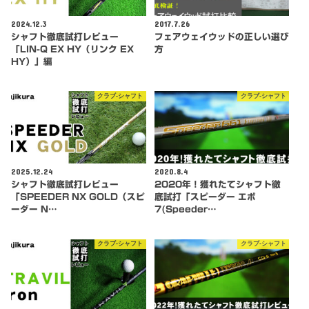
2024.12.3
2017.7.26
シャフト徹底試打レビュー
フェアウェイウッドの正しい選び
「LIN-Q EX HY（リンク EX
方
HY）」編
クラブ-シャフト
クラブ-シャフト
2025.12.24
2020.8.4
シャフト徹底試打レビュー
2020年！獲れたてシャフト徹
「SPEEDER NX GOLD（スピ
底試打「スピーダー エボ
ーダー N…
7(Speeder…
クラブ-シャフト
クラブ-シャフト