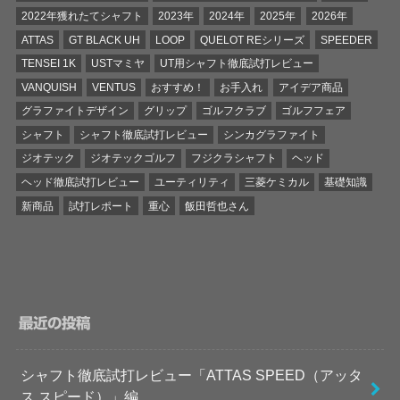
2022年獲れたてシャフト
2023年
2024年
2025年
2026年
ATTAS
GT BLACK UH
LOOP
QUELOT REシリーズ
SPEEDER
TENSEI 1K
USTマミヤ
UT用シャフト徹底試打レビュー
VANQUISH
VENTUS
おすすめ！
お手入れ
アイデア商品
グラファイトデザイン
グリップ
ゴルフクラブ
ゴルフフェア
シャフト
シャフト徹底試打レビュー
シンカグラファイト
ジオテック
ジオテックゴルフ
フジクラシャフト
ヘッド
ヘッド徹底試打レビュー
ユーティリティ
三菱ケミカル
基礎知識
新商品
試打レポート
重心
飯田哲也さん
最近の投稿
シャフト徹底試打レビュー「ATTAS SPEED（アッタ
ス スピード）」編