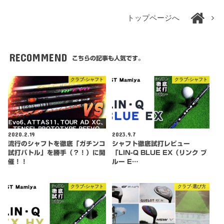
トップページへ
RECOMMEND
こちらの記事も人気です。
クラブ-シャフト
クラブ-シャフト
2020.2.19
2023.9.7
流行のシャフトを徹底「ガチンコ
シャフト徹底試打レビュー
試打バトル」を勝手（？！）に開
「LIN-Q BLUE EX（リンク ブ
催！！
ルー E…
クラブ-シャフト
クラブ-選び方