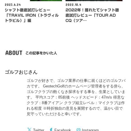
2023.6.24
2022.10.4
シャフト徹底試打レビュー
2022年！獲れたてシャフト徹
「TRAVIL IRON（トラヴィル
底試打レビュー「TOUR AD
トラビル）」編
CQ（ツア…
ABOUT
この記事をかいた人
ゴルフおじさん
ゴルフが好きで、ゴルフ業界の仕事に就くほどのゴルフバ
カです。 GeotechGolfのホームページ管理者をする傍ら、
ゴルフクラブの飽くなき探求をする事を、生業としていま
す。 平均スコア：85前後 ヘッドスピード：47m/s 得意な
クラブ：8番アイアン クラブ組立レベル：マイクラブは作
れる程度 ※時折独自の意見を展開するので、温かい目で
見守っていただけると幸いです。
Twitter
Facebook
Instagram