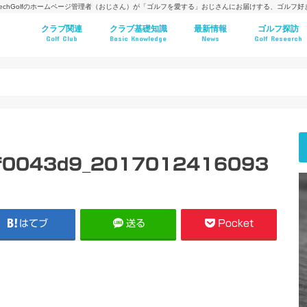
techGolfのホームページ管理者（おじさん）が「ゴルフを愛する」おじさんにお届けする、ゴルフ
クラブ関連
クラブ基礎知識
最新情報
ゴルフ探訪
Golf Club
Basic Knowledge
News
Golf Research
f0043d9_2017012416093
はてブ
送る
Pocket