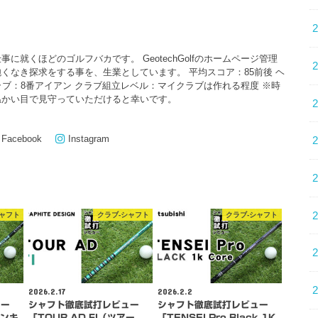
に就くほどのゴルフバカです。 GeotechGolfのホームページ管理
くなき探求をする事を、生業としています。 平均スコア：85前後 ヘ
クラブ：8番アイアン クラブ組立レベル：マイクラブは作れる程度 ※時
温かい目で見守っていただけると幸いです。
Facebook
Instagram
シャフト
クラブ-シャフト
クラブ-シャフト
2026.2.17
2026.2.2
ュー
シャフト徹底試打レビュー
シャフト徹底試打レビュー
バンキ
「TOUR AD FI（ツアー
「TENSEI Pro Black 1K