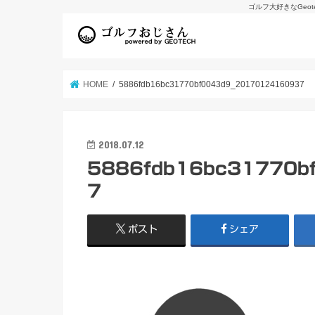
ゴルフ大好きなGeo
HOME
5886fdb16bc31770bf0043d9_20170124160937
2018.07.12
5886fdb16bc31770b
7
ポスト
シェア