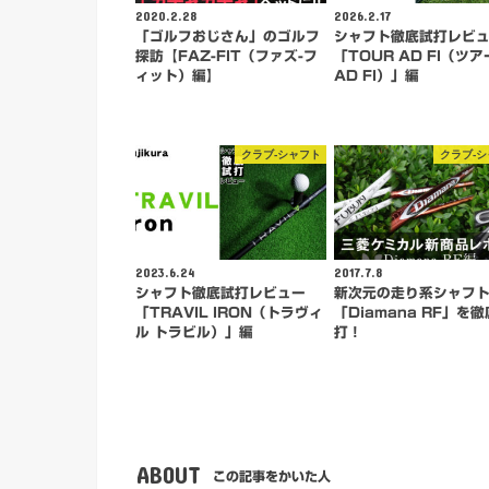
2020.2.28
2026.2.17
「ゴルフおじさん」のゴルフ
シャフト徹底試打レビ
探訪【FAZ-FIT（ファズ-フ
「TOUR AD FI（ツア
ィット）編】
AD FI）」編
クラブ-シャフト
クラブ-
2023.6.24
2017.7.8
シャフト徹底試打レビュー
新次元の走り系シャフ
「TRAVIL IRON（トラヴィ
「Diamana RF」を
ル トラビル）」編
打！
ABOUT
この記事をかいた人