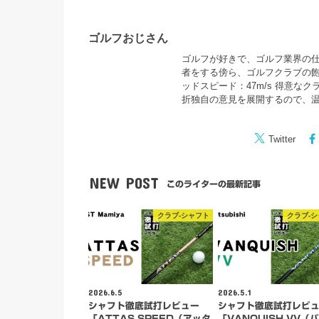
ゴルフおじさん
ゴルフが好きで、ゴルフ業界の仕事
者をする傍ら、ゴルフクラブの飽
ッドスピード：47m/s 得意な
折独自の意見を展開するので、
Twitter
NEW POST
このライターの最新記事
クラブ-シャフト
クラブ-
2026.6.5
2026.5.1
シャフト徹底試打レビュー
シャフト徹底試打レビ
「ATTAS SPEED（アッタ
「VANQUISH VV（