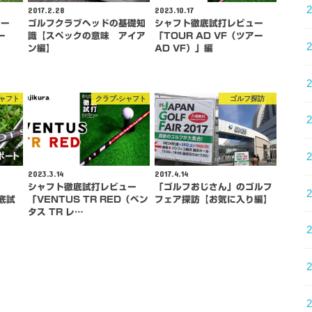
2017.2.28
2023.10.17
ュー
ゴルフクラブヘッドの基礎知
シャフト徹底試打レビュー
ー
識【スペックの意味 アイア
「TOUR AD VF（ツアー
ン編】
AD VF）」編
シャフト
クラブ-シャフト
ゴルフ探訪
2023.3.14
2017.4.14
ト
シャフト徹底試打レビュー
「ゴルフおじさん」のゴルフ
徹底試
「VENTUS TR RED（ベン
フェア探訪【お気に入り編】
タス TR レ…