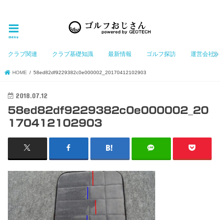
ゴルフ大好きなGeotechGolfのホームページ管理者（おじさん）が「ゴルフを愛する」おじさんに
お届けする、ゴルフ好きの為のホームページ
menu
クラブ関連
クラブ基礎知識
最新情報
ゴルフ探訪
運営会社
HOME
58ed82df9229382c0e000002_20170412102903
2018.07.12
58ed82df9229382c0e000002_20
170412102903