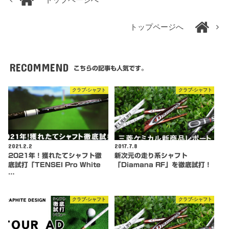
トップページへ
RECOMMEND
こちらの記事も人気です。
クラブ-シャフト
クラブ-シャフト
2021.2.2
2017.7.8
2021年！獲れたてシャフト徹
新次元の走り系シャフト
底試打「TENSEI Pro White
「Diamana RF」を徹底試打！
…
クラブ-シャフト
クラブ-シャフト