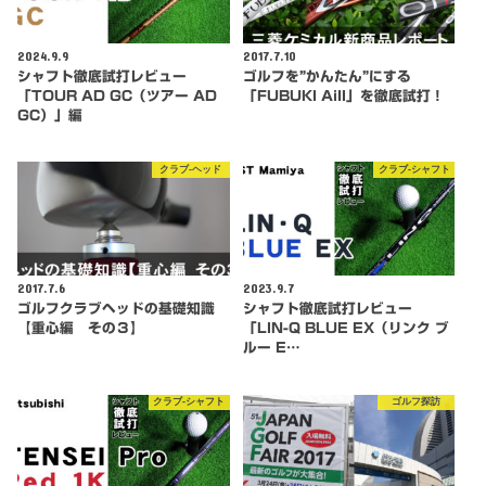
2024.9.9
2017.7.10
シャフト徹底試打レビュー
ゴルフを”かんたん”にする
「TOUR AD GC（ツアー AD
「FUBUKI AiII」を徹底試打！
GC）」編
クラブ-ヘッド
クラブ-シャフト
2017.7.6
2023.9.7
ゴルフクラブヘッドの基礎知識
シャフト徹底試打レビュー
【重心編 その３】
「LIN-Q BLUE EX（リンク ブ
ルー E…
クラブ-シャフト
ゴルフ探訪