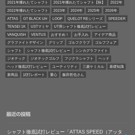
2021年獲れたてシャフト
2021年獲れたてシャフト【秋】
2022年
2022年獲れたてシャフト
2023年
2024年
2025年
2026年
ATTAS
GT BLACK UH
LOOP
QUELOT REシリーズ
SPEEDER
TENSEI 1K
USTマミヤ
UT用シャフト徹底試打レビュー
VANQUISH
VENTUS
おすすめ！
お手入れ
アイデア商品
グラファイトデザイン
グリップ
ゴルフクラブ
ゴルフフェア
シャフト
シャフト徹底試打レビュー
シンカグラファイト
ジオテック
ジオテックゴルフ
フジクラシャフト
ヘッド
ヘッド徹底試打レビュー
ユーティリティ
三菱ケミカル
基礎知識
新商品
試打レポート
重心
飯田哲也さん
最近の投稿
シャフト徹底試打レビュー「ATTAS SPEED（アッタ