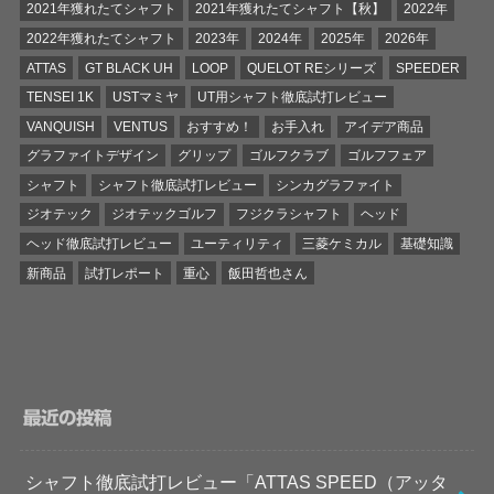
2021年獲れたてシャフト
2021年獲れたてシャフト【秋】
2022年
2022年獲れたてシャフト
2023年
2024年
2025年
2026年
ATTAS
GT BLACK UH
LOOP
QUELOT REシリーズ
SPEEDER
TENSEI 1K
USTマミヤ
UT用シャフト徹底試打レビュー
VANQUISH
VENTUS
おすすめ！
お手入れ
アイデア商品
グラファイトデザイン
グリップ
ゴルフクラブ
ゴルフフェア
シャフト
シャフト徹底試打レビュー
シンカグラファイト
ジオテック
ジオテックゴルフ
フジクラシャフト
ヘッド
ヘッド徹底試打レビュー
ユーティリティ
三菱ケミカル
基礎知識
新商品
試打レポート
重心
飯田哲也さん
最近の投稿
シャフト徹底試打レビュー「ATTAS SPEED（アッタ