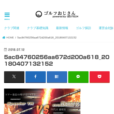
ゴルフ大好きなGeotechGolfのホームページ管理者（おじさん）が「ゴルフを愛する」おじさんに
お届けする、ゴルフ好きの為のホームページ
menu
クラブ関連
クラブ基礎知識
最新情報
ゴルフ探訪
運営会社
HOME
5ac84760256aa672d200a618_20180407132152
2018.07.12
5ac84760256aa672d200a618_20
180407132152