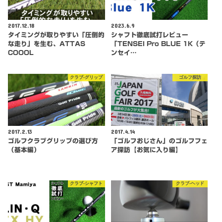
2017.12.18
2023.6.9
タイミングが取りやすい「圧倒的
シャフト徹底試打レビュー
な走り」を生む、ATTAS
「TENSEI Pro BLUE 1K（テ
COOOL
ンセイ…
クラブ-グリップ
ゴルフ探訪
2017.2.13
2017.4.14
ゴルフクラブグリップの選び方
「ゴルフおじさん」のゴルフフェ
（基本編）
ア探訪【お気に入り編】
クラブ-シャフト
クラブ-ヘッド