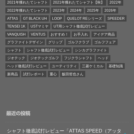
2021年獲れたてシャフト
2021年獲れたてシャフト【秋】
2022年
2022年獲れたてシャフト
2023年
2024年
2025年
2026年
ATTAS
GT BLACK UH
LOOP
QUELOT REシリーズ
SPEEDER
TENSEI 1K
USTマミヤ
UT用シャフト徹底試打レビュー
VANQUISH
VENTUS
おすすめ！
お手入れ
アイデア商品
グラファイトデザイン
グリップ
ゴルフクラブ
ゴルフフェア
シャフト
シャフト徹底試打レビュー
シンカグラファイト
ジオテック
ジオテックゴルフ
フジクラシャフト
ヘッド
ヘッド徹底試打レビュー
ユーティリティ
三菱ケミカル
基礎知識
新商品
試打レポート
重心
飯田哲也さん
最近の投稿
シャフト徹底試打レビュー「ATTAS SPEED（アッタ