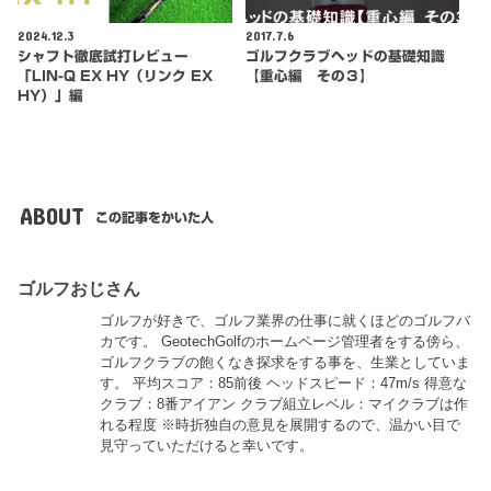
2024.12.3
2017.7.6
シャフト徹底試打レビュー
ゴルフクラブヘッドの基礎知識
「LIN-Q EX HY（リンク EX
【重心編 その３】
HY）」編
ABOUT
この記事をかいた人
ゴルフおじさん
ゴルフが好きで、ゴルフ業界の仕事に就くほどのゴルフバ
カです。 GeotechGolfのホームページ管理者をする傍ら、
ゴルフクラブの飽くなき探求をする事を、生業としていま
す。 平均スコア：85前後 ヘッドスピード：47m/s 得意な
クラブ：8番アイアン クラブ組立レベル：マイクラブは作
れる程度 ※時折独自の意見を展開するので、温かい目で
見守っていただけると幸いです。