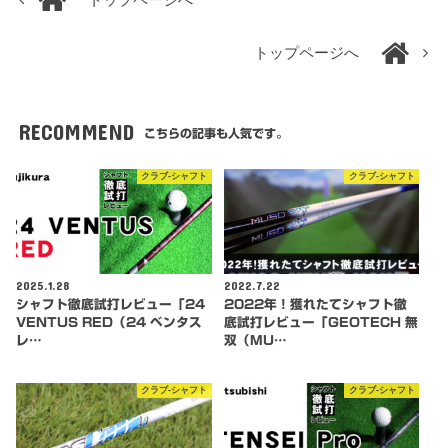
トップページへ
RECOMMEND
こちらの記事も人気です。
クラブ-シャフト
クラブ-シャフト
2025.1.28
2022.7.22
シャフト徹底試打レビュー「24
2022年！獲れたてシャフト徹
VENTUS RED（24 ベンタス
底試打レビュー「GEOTECH 無
レ…
双（MU…
クラブ-シャフト
クラブ-シャフト