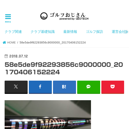
ゴルフ大好きなGeotechGolfのホームページ管理者（おじさん）が「ゴルフを愛する」おじさんに
お届けする、ゴルフ好きの為のホームページ
menu
クラブ関連
クラブ基礎知識
最新情報
ゴルフ探訪
運営会社
HOME
58e5de9f92293856c9000000_20170406152224
2018.07.12
58e5de9f92293856c9000000_20
170406152224