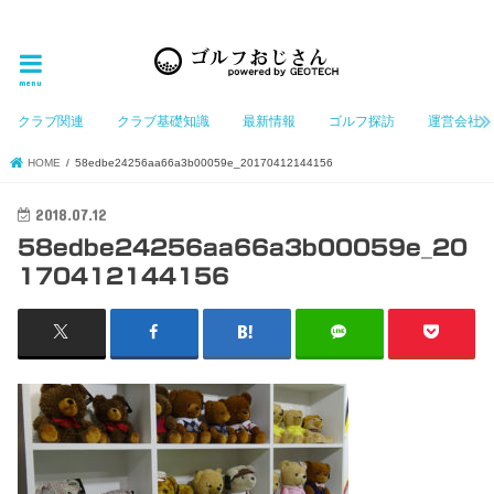
ゴルフ大好きなGeotechGolfのホームページ管理者（おじさん）が「ゴルフを愛する」おじさんに
お届けする、ゴルフ好きの為のホームページ
menu
クラブ関連
クラブ基礎知識
最新情報
ゴルフ探訪
運営会社
HOME
58edbe24256aa66a3b00059e_20170412144156
2018.07.12
58edbe24256aa66a3b00059e_20
170412144156