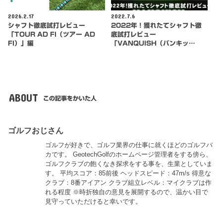
2026.2.17
2022.7.6
シャフト徹底試打レビュー
2022年！獲れたてシャフト徹
「TOUR AD FI（ツアー AD
底試打レビュー
FI）」編
「VANQUISH（バンキッ…
ABOUT
この記事をかいた人
ゴルフおじさん
ゴルフが好きで、ゴルフ業界の仕事に就くほどのゴルフバ
カです。 GeotechGolfのホームページ管理者をする傍ら、
ゴルフクラブの飽くなき探求をする事を、生業としていま
す。 平均スコア：85前後 ヘッドスピード：47m/s 得意な
クラブ：8番アイアン クラブ組立レベル：マイクラブは作
れる程度 ※時折独自の意見を展開するので、温かい目で
見守っていただけると幸いです。