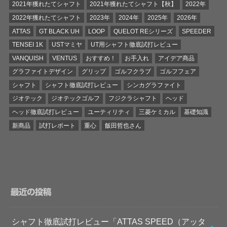
2021年獲れたてシャフト
2021年獲れたてシャフト【秋】
2022年
2022年獲れたてシャフト
2023年
2024年
2025年
2026年
ATTAS
GT BLACK UH
LOOP
QUELOT REシリーズ
SPEEDER
TENSEI 1K
USTマミヤ
UT用シャフト徹底試打レビュー
VANQUISH
VENTUS
おすすめ！
お手入れ
アイデア商品
グラファイトデザイン
グリップ
ゴルフクラブ
ゴルフフェア
シャフト
シャフト徹底試打レビュー
シンカグラファイト
ジオテック
ジオテックゴルフ
フジクラシャフト
ヘッド
ヘッド徹底試打レビュー
ユーティリティ
三菱ケミカル
基礎知識
新商品
試打レポート
重心
飯田哲也さん
最近の投稿
シャフト徹底試打レビュー「ATTAS SPEED（アッタ