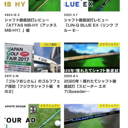
2024.12.2
2023.9.7
シャフト徹底試打レビュー
シャフト徹底試打レビュー
「ATTAS MB-HY（アッタス
「LIN-Q BLUE EX（リンク ブ
MB-HY）」編
ルー E…
ゴルフ探訪
クラブ-シャフト
2017.4.10
2020.8.4
「ゴルフおじさん」のゴルフフェ
2020年！獲れたてシャフト徹
ア探訪【フジクラシャフト編 そ
底試打「スピーダー エボ
の２】
7(Speeder…
クラブ-シャフト
クラブ-シャフト