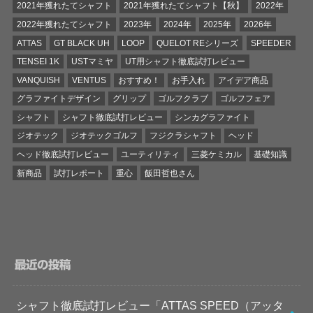
2021年獲れたてシャフト
2021年獲れたてシャフト【秋】
2022年
2022年獲れたてシャフト
2023年
2024年
2025年
2026年
ATTAS
GT BLACK UH
LOOP
QUELOT REシリーズ
SPEEDER
TENSEI 1K
USTマミヤ
UT用シャフト徹底試打レビュー
VANQUISH
VENTUS
おすすめ！
お手入れ
アイデア商品
グラファイトデザイン
グリップ
ゴルフクラブ
ゴルフフェア
シャフト
シャフト徹底試打レビュー
シンカグラファイト
ジオテック
ジオテックゴルフ
フジクラシャフト
ヘッド
ヘッド徹底試打レビュー
ユーティリティ
三菱ケミカル
基礎知識
新商品
試打レポート
重心
飯田哲也さん
最近の投稿
シャフト徹底試打レビュー「ATTAS SPEED（アッタ