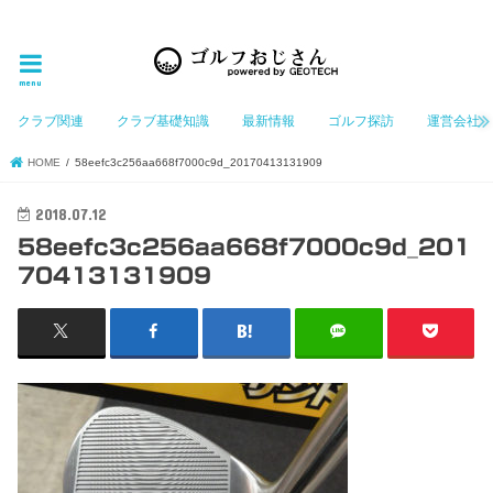
ゴルフ大好きなGeotechGolfのホームページ管理者（おじさん）が「ゴルフを愛する」おじさんに
お届けする、ゴルフ好きの為のホームページ
menu
クラブ関連
クラブ基礎知識
最新情報
ゴルフ探訪
運営会社
HOME
58eefc3c256aa668f7000c9d_20170413131909
2018.07.12
58eefc3c256aa668f7000c9d_201
70413131909