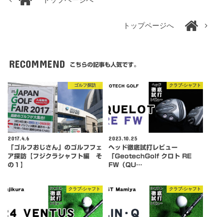
トップページへ
RECOMMEND
こちらの記事も人気です。
ゴルフ探訪
クラブ-シャフト
2017.4.6
2023.10.25
「ゴルフおじさん」のゴルフフェ
ヘッド徹底試打レビュー
ア探訪【フジクラシャフト編 そ
「GeotechGolf クロト RE
の１】
FW（QU…
クラブ-シャフト
クラブ-シャフト