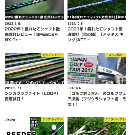
2022.9.12
2021.10.8
2022年！獲れたてシャフト徹
2021年！獲れたてシャフト徹
底試打レビュー「SPEEDER
底試打【秋の陣】「アッタス キ
NX Gr…
ング(ATT…
クラブ-シャフト
ゴルフ探訪
2019.10.31
2017.4.6
シンカグラファイト（LOOP）
「ゴルフおじさん」のゴルフフェ
徹底試打！
ア探訪【フジクラシャフト編 そ
の１】
クラブ-シャフト
クラブ-シャフト