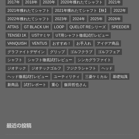
2017年
2018年
2020年
2020年獲れたてシャフト
2021年
2021年獲れたてシャフト
2021年獲れたてシャフト【秋】
2022年
2022年獲れたてシャフト
2023年
2024年
2025年
2026年
ATTAS
GT BLACK UH
LOOP
QUELOT REシリーズ
SPEEDER
TENSEI 1K
USTマミヤ
UT用シャフト徹底試打レビュー
VANQUISH
VENTUS
おすすめ！
お手入れ
アイデア商品
グラファイトデザイン
グリップ
ゴルフクラブ
ゴルフフェア
シャフト
シャフト徹底試打レビュー
シンカグラファイト
ジオテック
ジオテックゴルフ
フジクラシャフト
ヘッド
ヘッド徹底試打レビュー
ユーティリティ
三菱ケミカル
基礎知識
新商品
試打レポート
重心
飯田哲也さん
最近の投稿