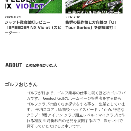
2024.8.29
2017.7.12
シャフト徹底試打レビュー
抜群の操作性と方向性の「OT
「SPEEDER NX Violet（スピ
Tour Series」を徹底試打！
ーダー…
ABOUT
この記事をかいた人
ゴルフおじさん
ゴルフが好きで、ゴルフ業界の仕事に就くほどのゴルフバ
カです。 GeotechGolfのホームページ管理者をする傍ら、
ゴルフクラブの飽くなき探求をする事を、生業としていま
す。 平均スコア：85前後 ヘッドスピード：47m/s 得意な
クラブ：8番アイアン クラブ組立レベル：マイクラブは作
れる程度 ※時折独自の意見を展開するので、温かい目で
見守っていただけると幸いです。