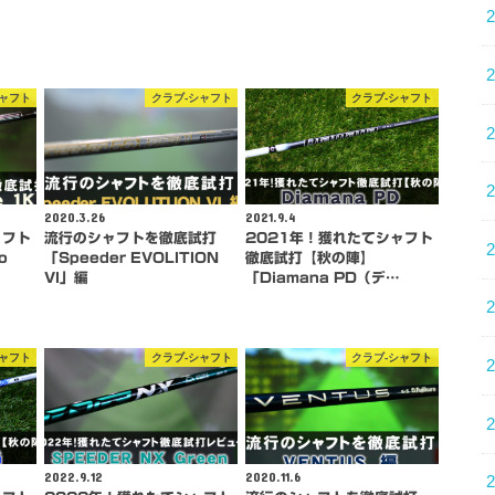
シャフト
クラブ-シャフト
クラブ-シャフト
2020.3.26
2021.9.4
ャフト
流行のシャフトを徹底試打
2021年！獲れたてシャフト
o
「Speeder EVOLITION
徹底試打【秋の陣】
VI」編
「Diamana PD（デ…
シャフト
クラブ-シャフト
クラブ-シャフト
2022.9.12
2020.11.6