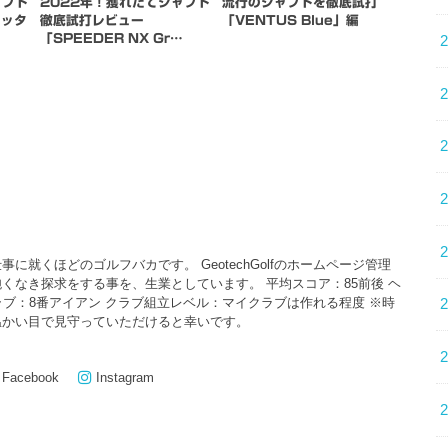
ャフト
2022年！獲れたてシャフト
流行のシャフトを徹底試打
アッタ
徹底試打レビュー
「VENTUS Blue」編
「SPEEDER NX Gr…
に就くほどのゴルフバカです。 GeotechGolfのホームページ管理
くなき探求をする事を、生業としています。 平均スコア：85前後 ヘ
クラブ：8番アイアン クラブ組立レベル：マイクラブは作れる程度 ※時
温かい目で見守っていただけると幸いです。
Facebook
Instagram