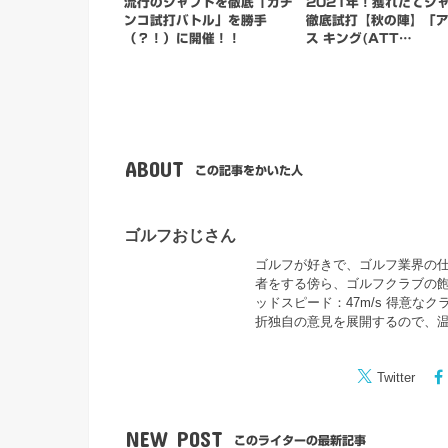
流行のシャフトを徹底「ガチ
2021年！獲れたてシ
ンコ試打バトル」を勝手
徹底試打【秋の陣】「
（？！）に開催！！
ス キング(ATT…
ABOUT
この記事をかいた人
ゴルフおじさん
ゴルフが好きで、ゴルフ業界の仕事
者をする傍ら、ゴルフクラブの飽
ッドスピード：47m/s 得意な
折独自の意見を展開するので、
Twitter
NEW POST
このライターの最新記事