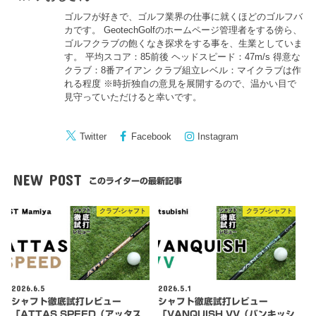
ゴルフが好きで、ゴルフ業界の仕事に就くほどのゴルフバ
カです。 GeotechGolfのホームページ管理者をする傍ら、
ゴルフクラブの飽くなき探求をする事を、生業としていま
す。 平均スコア：85前後 ヘッドスピード：47m/s 得意な
クラブ：8番アイアン クラブ組立レベル：マイクラブは作
れる程度 ※時折独自の意見を展開するので、温かい目で
見守っていただけると幸いです。
Twitter
Facebook
Instagram
NEW POST
このライターの最新記事
クラブ-シャフト
クラブ-シャフト
2026.6.5
2026.5.1
シャフト徹底試打レビュー
シャフト徹底試打レビュー
「ATTAS SPEED（アッタス
「VANQUISH VV（バンキッシ