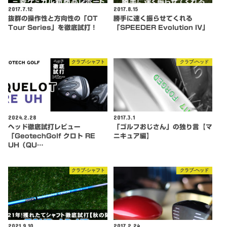
2017.7.12
2017.8.15
抜群の操作性と方向性の「OT
勝手に速く振らせてくれる
Tour Series」を徹底試打！
「SPEEDER Evolution IV」
クラブ-シャフト
クラブ-ヘッド
2024.2.28
2017.3.1
ヘッド徹底試打レビュー
「ゴルフおじさん」の独り言【マ
「GeotechGolf クロト RE
ニキュア編】
UH（QU…
クラブ-シャフト
クラブ-ヘッド
2021.9.10
2017.2.24