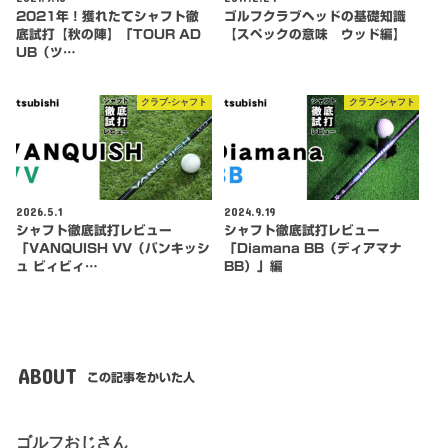
2021年！獲れたてシャフト徹
ゴルフクラブヘッドの基礎知識
底試打【秋の陣】「TOUR AD
【スペックの意味 ウッド編】
UB（ツ…
クラブ-シャフト
クラブ-シャフト
2026.5.1
2024.9.19
シャフト徹底試打レビュー
シャフト徹底試打レビュー
「VANQUISH VV（バンキッシ
「Diamana BB（ディアマナ
ュ ビィビィ…
BB）」編
ABOUT
この記事をかいた人
ゴルフおじさん