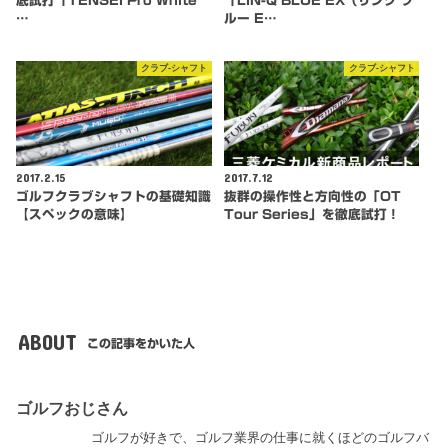
底試打「TENSEI Pro White
「LIN-Q BLUE EX（リンク ブ
…
ルー E…
クラブ-シャフト
クラブ-シャフト
2017.2.15
2017.7.12
ゴルフクラブシャフトの基礎知識
抜群の操作性と方向性の「OT
【スペックの意味】
Tour Series」を徹底試打！
ABOUT
この記事をかいた人
ゴルフおじさん
ゴルフが好きで、ゴルフ業界の仕事に就くほどのゴルフバ