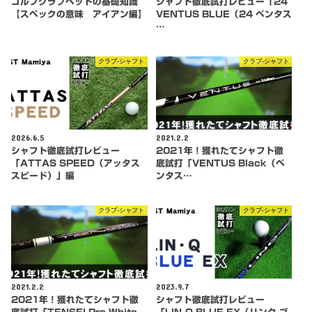
ゴルフクラブヘッドの基礎知識
シャフト徹底試打レビュー「24
【スペックの意味 アイアン編】
VENTUS BLUE（24 ベンタス
…
クラブ-シャフト
クラブ-シャフト
2026.6.5
2021.2.2
シャフト徹底試打レビュー
2021年！獲れたてシャフト徹
「ATTAS SPEED（アッタス
底試打「VENTUS Black（ベ
スピード）」編
ンタス…
クラブ-シャフト
クラブ-シャフト
2021.2.2
2023.9.7
2021年！獲れたてシャフト徹
シャフト徹底試打レビュー