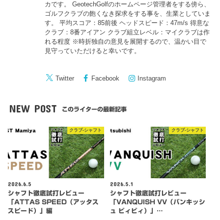
カです。 GeotechGolfのホームページ管理者をする傍ら、
ゴルフクラブの飽くなき探求をする事を、生業としていま
す。 平均スコア：85前後 ヘッドスピード：47m/s 得意な
クラブ：8番アイアン クラブ組立レベル：マイクラブは作
れる程度 ※時折独自の意見を展開するので、温かい目で
見守っていただけると幸いです。
Twitter
Facebook
Instagram
NEW POST
このライターの最新記事
クラブ-シャフト
クラブ-シャフト
2026.6.5
2026.5.1
シャフト徹底試打レビュー
シャフト徹底試打レビュー
「ATTAS SPEED（アッタス
「VANQUISH VV（バンキッシ
スピード）」編
ュ ビィビィ）」…