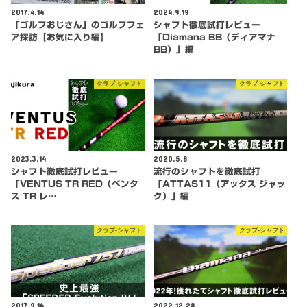
2017.4.14
2024.9.19
「ゴルフおじさん」のゴルフフェ
シャフト徹底試打レビュー
ア探訪【お気に入り編】
「Diamana BB（ディアマナ
BB）」編
クラブ-シャフト
クラブ-シャフト
2023.3.14
2020.5.8
シャフト徹底試打レビュー
流行のシャフトを徹底試打
「VENTUS TR RED（ベンタ
「ATTAS11（アッタス ジャッ
ス TR レ…
ク）」編
クラブ-シャフト
クラブ-シャフト
2017.9.16
2022.12.28