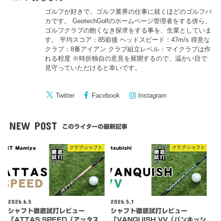
ゴルフが好きで、ゴルフ業界の仕事に就くほどのゴルフバ
カです。 GeotechGolfのホームページ管理者をする傍ら、
ゴルフクラブの飽くなき探求をする事を、生業としていま
す。 平均スコア：85前後 ヘッドスピード：47m/s 得意な
クラブ：8番アイアン クラブ組立レベル：マイクラブは作
れる程度 ※時折独自の意見を展開するので、温かい目で
見守っていただけると幸いです。
Twitter
Facebook
Instagram
NEW POST
このライターの最新記事
クラブ-シャフト
クラブ-シャフト
2026.6.5
2026.5.1
シャフト徹底試打レビュー
シャフト徹底試打レビュー
「ATTAS SPEED（アッタス
「VANQUISH VV（バンキッシ