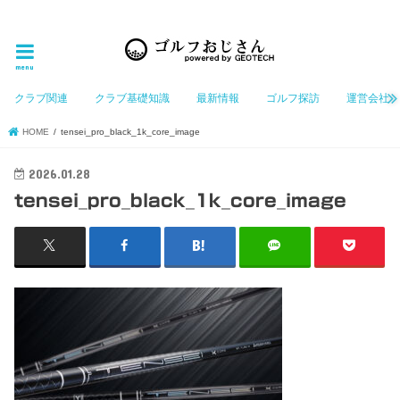
ゴルフ大好きなGeotechGolfのホームページ管理者（おじさん）が「ゴルフを愛する」おじさんに
お届けする、ゴルフ好きの為のホームページ
menu
クラブ関連
クラブ基礎知識
最新情報
ゴルフ探訪
運営会社
HOME
tensei_pro_black_1k_core_image
2026.01.28
tensei_pro_black_1k_core_image