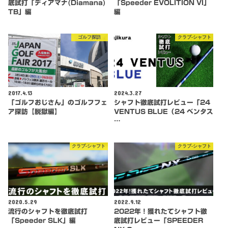
底試打「ディアマナ(Diamana)
「Speeder EVOLITION VI」
TB」編
編
ゴルフ探訪
クラブ-シャフト
2017.4.13
2024.3.27
「ゴルフおじさん」のゴルフフェ
シャフト徹底試打レビュー「24
ア探訪【脱獄編】
VENTUS BLUE（24 ベンタス
…
クラブ-シャフト
クラブ-シャフト
2020.5.29
2022.9.12
流行のシャフトを徹底試打
2022年！獲れたてシャフト徹
「Speeder SLK」編
底試打レビュー「SPEEDER