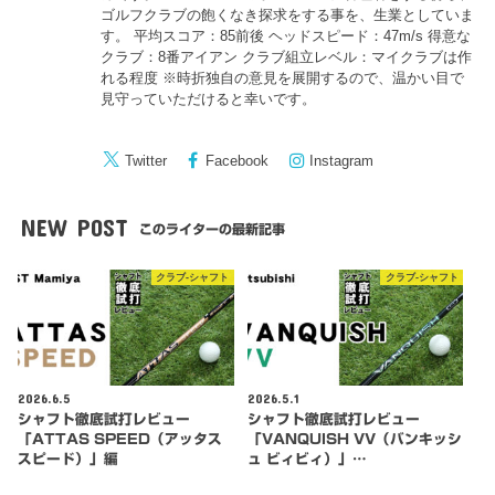
ゴルフクラブの飽くなき探求をする事を、生業としていま
す。 平均スコア：85前後 ヘッドスピード：47m/s 得意な
クラブ：8番アイアン クラブ組立レベル：マイクラブは作
れる程度 ※時折独自の意見を展開するので、温かい目で
見守っていただけると幸いです。
Twitter
Facebook
Instagram
NEW POST
このライターの最新記事
クラブ-シャフト
クラブ-シャフト
2026.6.5
2026.5.1
シャフト徹底試打レビュー
シャフト徹底試打レビュー
「ATTAS SPEED（アッタス
「VANQUISH VV（バンキッシ
スピード）」編
ュ ビィビィ）」…