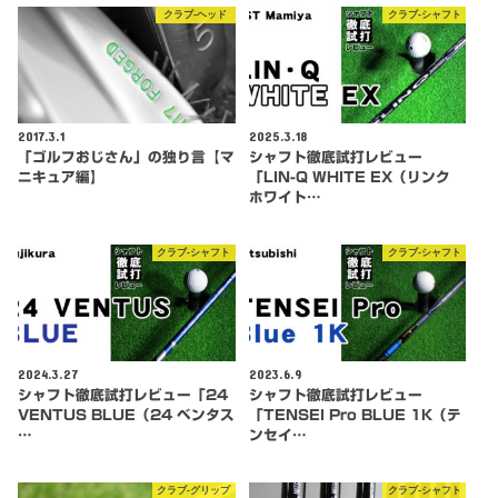
クラブ-ヘッド
クラブ-シャフト
2017.3.1
2025.3.18
「ゴルフおじさん」の独り言【マ
シャフト徹底試打レビュー
ニキュア編】
「LIN-Q WHITE EX（リンク
ホワイト…
クラブ-シャフト
クラブ-シャフト
2024.3.27
2023.6.9
シャフト徹底試打レビュー「24
シャフト徹底試打レビュー
VENTUS BLUE（24 ベンタス
「TENSEI Pro BLUE 1K（テ
…
ンセイ…
クラブ-グリップ
クラブ-シャフト