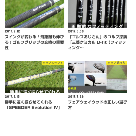
2017.2.12
2017.5.30
スイングが変わる！飛距離も伸び
「ゴルフおじさん」のゴルフ探訪
る！ゴルフグリップの交換の重要
【三菱ケミカル D-fit（フィッテ
性
ィング…
クラブ-シャフト
クラブ-選び方
2017.8.15
2017.7.26
勝手に速く振らせてくれる
フェアウェイウッドの正しい選び
「SPEEDER Evolution IV」
方