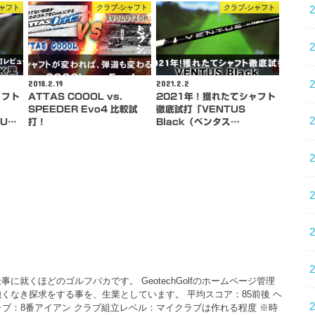
シャフト
クラブ-シャフト
クラブ-シャフト
2018.2.19
2021.2.2
ャフト
ATTAS COOOL vs.
2021年！獲れたてシャフト
SPEEDER Evo4 比較試
徹底試打「VENTUS
MU…
打！
Black（ベンタス…
に就くほどのゴルフバカです。 GeotechGolfのホームページ管理
くなき探求をする事を、生業としています。 平均スコア：85前後 ヘ
クラブ：8番アイアン クラブ組立レベル：マイクラブは作れる程度 ※時