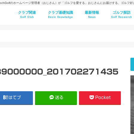
techGolfのホームページ管理者（おじさん）が「ゴルフを愛する」おじさんにお届けする、ゴルフ
クラブ関連
クラブ基礎知識
最新情報
ゴルフ探訪
Golf Club
Basic Knowledge
News
Golf Research
89000000_201702271435
はてブ
送る
Pocket