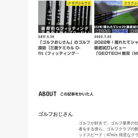
クラブ-シャフト
クラブ-
2017.5.30
2022.7.22
「ゴルフおじさん」のゴルフ
2022年！獲れたてシ
探訪【三菱ケミカル D-
徹底試打レビュー
fit（フィッティング…
「GEOTECH 無双（
ABOUT
この記事をかいた人
ゴルフおじさん
ゴルフが好きで、ゴルフ業界の仕事
者をする傍ら、ゴルフクラブの飽
ッドスピード：47m/s 得意な