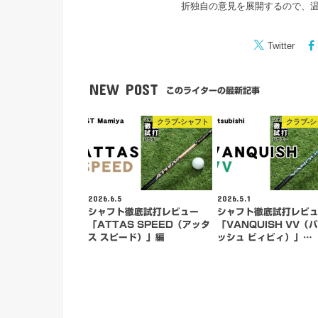
折独自の意見を展開するので、
Twitter
NEW POST
このライターの最新記事
クラブ-シャフト
クラブ-
2026.6.5
2026.5.1
シャフト徹底試打レビュー
シャフト徹底試打レビ
「ATTAS SPEED（アッタ
「VANQUISH VV（
ス スピード）」編
ッシュ ビィビィ）」…