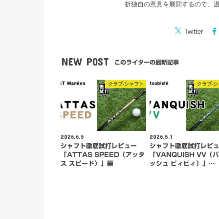
折独自の意見を展開するので、
Twitter
NEW POST
このライターの最新記事
クラブ-シャフト
クラブ-
2026.6.5
2026.5.1
シャフト徹底試打レビュー
シャフト徹底試打レビ
「ATTAS SPEED（アッタ
「VANQUISH VV（
ス スピード）」編
ッシュ ビィビィ）」…