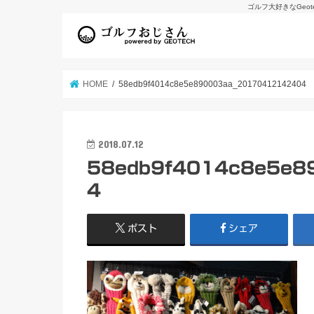
ゴルフ大好きなGeo
HOME
58edb9f4014c8e5e890003aa_20170412142404
2018.07.12
58edb9f4014c8e5e8
4
ポスト
シェア