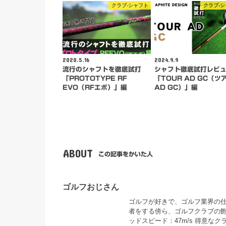
クラブ-シャフト
クラブ-
2020.5.16
2024.9.9
流行のシャフトを徹底試打
シャフト徹底試打レビ
「PROTOTYPE RF
「TOUR AD GC（ツ
EVO（RFエボ）」編
AD GC）」編
ABOUT
この記事をかいた人
ゴルフおじさん
ゴルフが好きで、ゴルフ業界の仕事
者をする傍ら、ゴルフクラブの飽
ッドスピード：47m/s 得意な