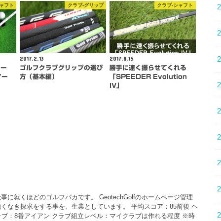
シャフト
クラブ-グリップ
クラブ-シャフト
2017.2.13
2017.8.15
ュー
ゴルフクラブグリップの選び
勝手に速く振らせてくれる
アー
方（基本編）
「SPEEDER Evolution
IV」
に就くほどのゴルフバカです。 GeotechGolfのホームページ管理
くなき探求をする事を、生業としています。 平均スコア：85前後 ヘ
クラブ：8番アイアン クラブ組立レベル：マイクラブは作れる程度 ※時