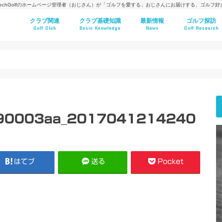
techGolfのホームページ管理者（おじさん）が「ゴルフを愛する」おじさんにお届けする、ゴルフ
クラブ関連
クラブ基礎知識
最新情報
ゴルフ探訪
Golf Club
Basic Knowledge
News
Golf Research
90003aa_2017041214240
はてブ
送る
Pocket