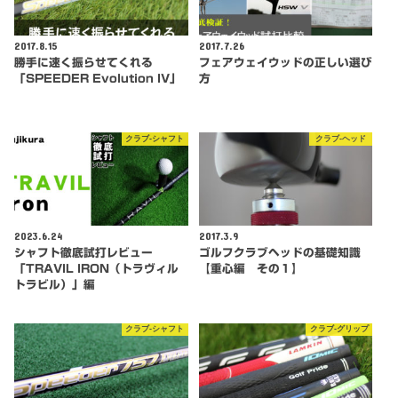
2017.8.15
2017.7.26
勝手に速く振らせてくれる
フェアウェイウッドの正しい選び
「SPEEDER Evolution IV」
方
クラブ-シャフト
クラブ-ヘッド
2023.6.24
2017.3.9
シャフト徹底試打レビュー
ゴルフクラブヘッドの基礎知識
「TRAVIL IRON（トラヴィル
【重心編 その１】
トラビル）」編
クラブ-シャフト
クラブ-グリップ