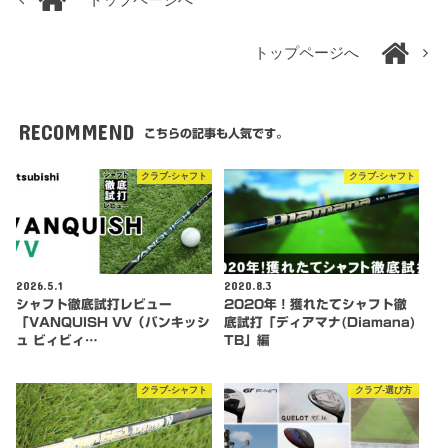
トップページへ
RECOMMEND
こちらの記事も人気です。
クラブ-シャフト
クラブ-シャフト
2026.5.1
2020.8.3
シャフト徹底試打レビュー
2020年！獲れたてシャフト徹
「VANQUISH VV（バンキッシ
底試打「ディアマナ(Diamana)
ュ ビィビィ…
TB」編
クラブ-シャフト
クラブ-選び方