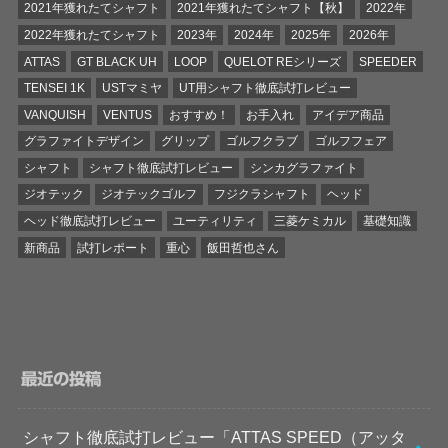
2021年獲れたてシャフト
2021年獲れたてシャフト【秋】
2022年
2022年獲れたてシャフト
2023年
2024年
2025年
2026年
ATTAS
GT BLACK UH
LOOP
QUELOT REシリーズ
SPEEDER
TENSEI 1K
USTマミヤ
UT用シャフト徹底試打レビュー
VANQUISH
VENTUS
おすすめ！
お手入れ
アイデア商品
グラファイトデザイン
グリップ
ゴルフクラブ
ゴルフフェア
シャフト
シャフト徹底試打レビュー
シンカグラファイト
ジオテック
ジオテックゴルフ
フジクラシャフト
ヘッド
ヘッド徹底試打レビュー
ユーティリティ
三菱ケミカル
基礎知識
新商品
試打レポート
重心
飯田哲也さん
最近の投稿
シャフト徹底試打レビュー「ATTAS SPEED（アッタ