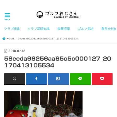
ゴルフ大好きなGeotechGolfのホームページ管理者（おじさん）が「ゴルフを愛する」おじさんに
お届けする、ゴルフ好きの為のホームページ
menu
クラブ関連
クラブ基礎知識
最新情報
ゴルフ探訪
運営会社
HOME
58eeda96256aa65c5c000127_20170413105534
2018.07.12
58eeda96256aa65c5c000127_20
170413105534