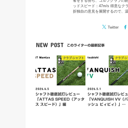
者をする傍ら、ゴルフクラブの飽
ッドスピード：47m/s 得意な
折独自の意見を展開するので、
Twitter
NEW POST
このライターの最新記事
クラブ-シャフト
クラブ-
2026.6.5
2026.5.1
シャフト徹底試打レビュー
シャフト徹底試打レビ
「ATTAS SPEED（アッタ
「VANQUISH VV（
ス スピード）」編
ッシュ ビィビィ）」…