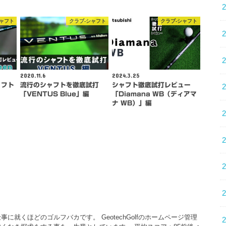
シャフト
クラブ-シャフト
クラブ-シャフト
2020.11.6
2024.3.25
ャフト
流行のシャフトを徹底試打
シャフト徹底試打レビュー
「VENTUS Blue」編
「Diamana WB（ディアマ
…
ナ WB）」編
に就くほどのゴルフバカです。 GeotechGolfのホームページ管理