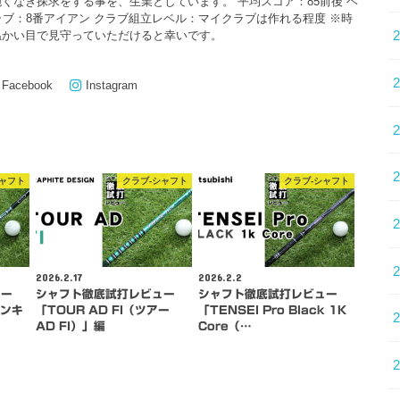
くなき探求をする事を、生業としています。 平均スコア：85前後 ヘ
クラブ：8番アイアン クラブ組立レベル：マイクラブは作れる程度 ※時
温かい目で見守っていただけると幸いです。
Facebook
Instagram
シャフト
クラブ-シャフト
クラブ-シャフト
2026.2.17
2026.2.2
ュー
シャフト徹底試打レビュー
シャフト徹底試打レビュー
バンキ
「TOUR AD FI（ツアー
「TENSEI Pro Black 1K
AD FI）」編
Core（…