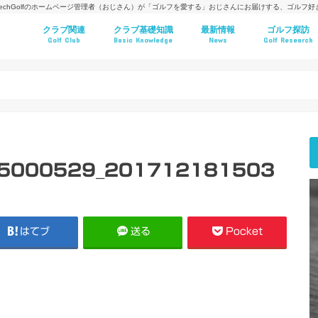
techGolfのホームページ管理者（おじさん）が「ゴルフを愛する」おじさんにお届けする、ゴルフ
クラブ関連
クラブ基礎知識
最新情報
ゴルフ探訪
Golf Club
Basic Knowledge
News
Golf Research
e5000529_201712181503
はてブ
送る
Pocket